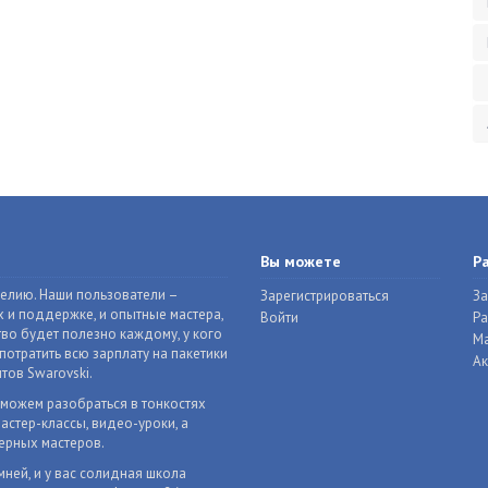
Вы можете
Р
делию. Наши пользователи –
Зарегистрироваться
За
 и поддержке, и опытные мастера,
Войти
Р
во будет полезно каждому, у кого
Ма
отратить всю зарплату на пакетики
Ак
тов Swarovski.
оможем разобраться в тонкостях
астер-классы, видео-уроки, а
ерных мастеров.
мней, и у вас солидная школа