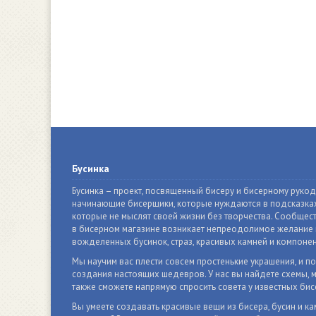
Бусинка
Бусинка – проект, посвященный бисеру и бисерному руко
начинающие бисерщики, которые нуждаются в подсказках
которые не мыслят своей жизни без творчества. Сообщест
в бисерном магазине возникает непреодолимое желание п
вожделенных бусинок, страз, красивых камней и компонен
Мы научим вас плести совсем простенькие украшения, и п
создания настоящих шедевров. У нас вы найдете схемы, м
также сможете напрямую спросить совета у известных бис
Вы умеете создавать красивые вещи из бисера, бусин и ка