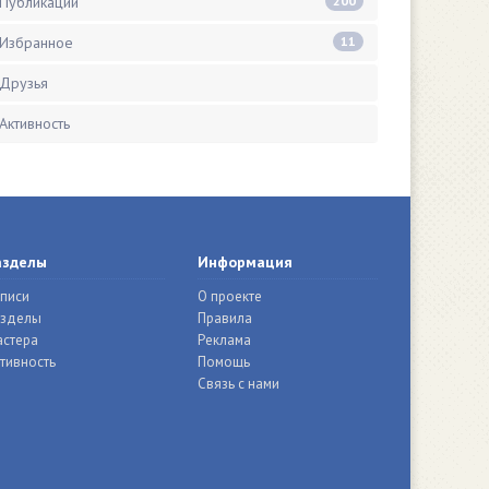
Публикации
200
Избранное
11
Друзья
Активность
азделы
Информация
писи
О проекте
азделы
Правила
стера
Реклама
тивность
Помощь
Связь с нами