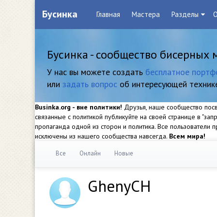
Бусинка
Главная
Мастера
Разделы
О
Бусинка - сообщество бисерных 
У нас вы можете создать
бесплатное портф
или
задать вопрос
об интересующей техник
Businka.org - вне политики!
Друзья, наше сообщество посвя
связанные с политикой публикуйте на своей странице в "за
пропаганда одной из сторон и политика. Все пользователи
исключены из нашего сообщества навсегда.
Всем мира!
Все
Онлайн
Новые
GhenyCH