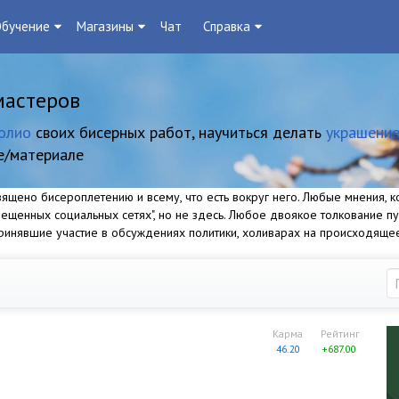
бучение
Магазины
Чат
Справка
мастеров
олио
своих бисерных работ, научиться делать
украшение
е/материале
щено бисероплетению и всему, что есть вокруг него. Любые мнения, ко
прещенных социальных сетях", но не здесь. Любое двоякое толкование п
 принявшие участие в обсуждениях политики, холиварах на происходяще
Карма
Рейтинг
46.20
+687.00