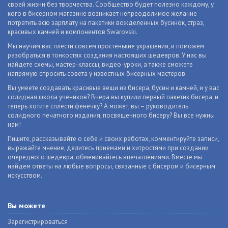
своей жизни без творчества. Сообщество будет полезно каждому, у
кого в бисерном магазине возникает непреодолимое желание
потратить всю зарплату на пакетики вожделенных бусинок, страз,
красивых камней и компонентов Swarovski.
Мы научим вас плести совсем простенькие украшения, и поможем
разобраться в тонкостях создания настоящих шедевров. У нас вы
найдете схемы, мастер-классы, видео-уроки, а также сможете
напрямую спросить совета у известных бисерных мастеров.
Вы умеете создавать красивые вещи из бисера, бусин и камней, и у вас
солидная школа учеников? Вчера вы купили первый пакетик бисера, и
теперь хотите сплести фенечку? А может, вы – руководитель
солидного печатного издания, посвященного бисеру? Вы все нужны
нам!
Пишите, рассказывайте о себе и своих работах, комментируйте записи,
выражайте мнение, делитесь приемами и хитростями при создании
очередного шедевра, обменивайтесь впечатлениями. Вместе мы
найдем ответы на любые вопросы, связанные с бисером и бисерным
искусством.
Вы можете
Зарегистрироваться