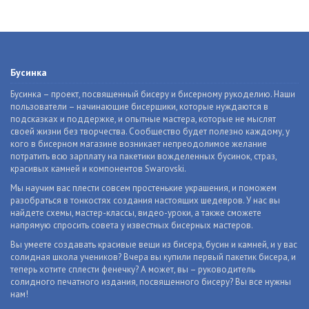
Бусинка
Бусинка – проект, посвященный бисеру и бисерному рукоделию. Наши
пользователи – начинающие бисерщики, которые нуждаются в
подсказках и поддержке, и опытные мастера, которые не мыслят
своей жизни без творчества. Сообщество будет полезно каждому, у
кого в бисерном магазине возникает непреодолимое желание
потратить всю зарплату на пакетики вожделенных бусинок, страз,
красивых камней и компонентов Swarovski.
Мы научим вас плести совсем простенькие украшения, и поможем
разобраться в тонкостях создания настоящих шедевров. У нас вы
найдете схемы, мастер-классы, видео-уроки, а также сможете
напрямую спросить совета у известных бисерных мастеров.
Вы умеете создавать красивые вещи из бисера, бусин и камней, и у вас
солидная школа учеников? Вчера вы купили первый пакетик бисера, и
теперь хотите сплести фенечку? А может, вы – руководитель
солидного печатного издания, посвященного бисеру? Вы все нужны
нам!