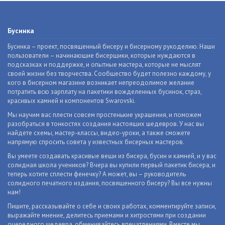
Бусинка
Бусинка – проект, посвященный бисеру и бисерному рукоделию. Наши
пользователи – начинающие бисерщики, которые нуждаются в
подсказках и поддержке, и опытные мастера, которые не мыслят
своей жизни без творчества. Сообщество будет полезно каждому, у
кого в бисерном магазине возникает непреодолимое желание
потратить всю зарплату на пакетики вожделенных бусинок, страз,
красивых камней и компонентов Swarovski.
Мы научим вас плести совсем простенькие украшения, и поможем
разобраться в тонкостях создания настоящих шедевров. У нас вы
найдете схемы, мастер-классы, видео-уроки, а также сможете
напрямую спросить совета у известных бисерных мастеров.
Вы умеете создавать красивые вещи из бисера, бусин и камней, и у вас
солидная школа учеников? Вчера вы купили первый пакетик бисера, и
теперь хотите сплести фенечку? А может, вы – руководитель
солидного печатного издания, посвященного бисеру? Вы все нужны
нам!
Пишите, рассказывайте о себе и своих работах, комментируйте записи,
выражайте мнение, делитесь приемами и хитростями при создании
очередного шедевра, обменивайтесь впечатлениями. Вместе мы