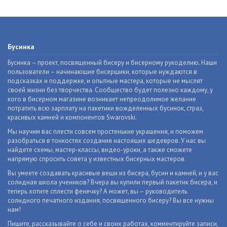
Бусинка
Бусинка – проект, посвященный бисеру и бисерному рукоделию. Наши
пользователи – начинающие бисерщики, которые нуждаются в
подсказках и поддержке, и опытные мастера, которые не мыслят
своей жизни без творчества. Сообщество будет полезно каждому, у
кого в бисерном магазине возникает непреодолимое желание
потратить всю зарплату на пакетики вожделенных бусинок, страз,
красивых камней и компонентов Swarovski.
Мы научим вас плести совсем простенькие украшения, и поможем
разобраться в тонкостях создания настоящих шедевров. У нас вы
найдете схемы, мастер-классы, видео-уроки, а также сможете
напрямую спросить совета у известных бисерных мастеров.
Вы умеете создавать красивые вещи из бисера, бусин и камней, и у вас
солидная школа учеников? Вчера вы купили первый пакетик бисера, и
теперь хотите сплести фенечку? А может, вы – руководитель
солидного печатного издания, посвященного бисеру? Вы все нужны
нам!
Пишите, рассказывайте о себе и своих работах, комментируйте записи,