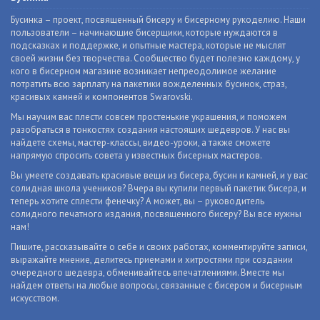
Бусинка – проект, посвященный бисеру и бисерному рукоделию. Наши
пользователи – начинающие бисерщики, которые нуждаются в
подсказках и поддержке, и опытные мастера, которые не мыслят
своей жизни без творчества. Сообщество будет полезно каждому, у
кого в бисерном магазине возникает непреодолимое желание
потратить всю зарплату на пакетики вожделенных бусинок, страз,
красивых камней и компонентов Swarovski.
Мы научим вас плести совсем простенькие украшения, и поможем
разобраться в тонкостях создания настоящих шедевров. У нас вы
найдете схемы, мастер-классы, видео-уроки, а также сможете
напрямую спросить совета у известных бисерных мастеров.
Вы умеете создавать красивые вещи из бисера, бусин и камней, и у вас
солидная школа учеников? Вчера вы купили первый пакетик бисера, и
теперь хотите сплести фенечку? А может, вы – руководитель
солидного печатного издания, посвященного бисеру? Вы все нужны
нам!
Пишите, рассказывайте о себе и своих работах, комментируйте записи,
выражайте мнение, делитесь приемами и хитростями при создании
очередного шедевра, обменивайтесь впечатлениями. Вместе мы
найдем ответы на любые вопросы, связанные с бисером и бисерным
искусством.