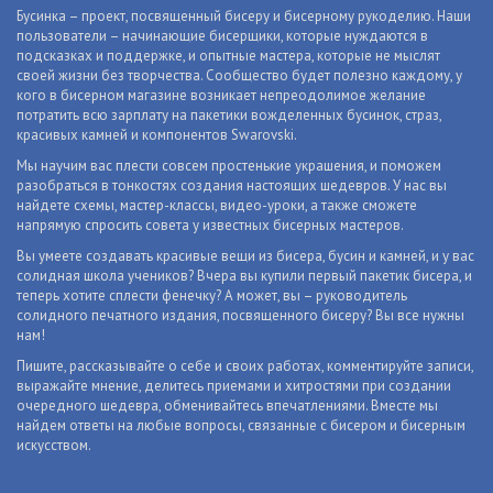
Бусинка – проект, посвященный бисеру и бисерному рукоделию. Наши
пользователи – начинающие бисерщики, которые нуждаются в
подсказках и поддержке, и опытные мастера, которые не мыслят
своей жизни без творчества. Сообщество будет полезно каждому, у
кого в бисерном магазине возникает непреодолимое желание
потратить всю зарплату на пакетики вожделенных бусинок, страз,
красивых камней и компонентов Swarovski.
Мы научим вас плести совсем простенькие украшения, и поможем
разобраться в тонкостях создания настоящих шедевров. У нас вы
найдете схемы, мастер-классы, видео-уроки, а также сможете
напрямую спросить совета у известных бисерных мастеров.
Вы умеете создавать красивые вещи из бисера, бусин и камней, и у вас
солидная школа учеников? Вчера вы купили первый пакетик бисера, и
теперь хотите сплести фенечку? А может, вы – руководитель
солидного печатного издания, посвященного бисеру? Вы все нужны
нам!
Пишите, рассказывайте о себе и своих работах, комментируйте записи,
выражайте мнение, делитесь приемами и хитростями при создании
очередного шедевра, обменивайтесь впечатлениями. Вместе мы
найдем ответы на любые вопросы, связанные с бисером и бисерным
искусством.