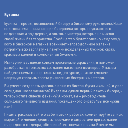
Бусинка
Бусинка – проект, посвященный бисеру и бисерному рукоделию. Наши
пользователи – начинающие бисерщики, которые нуждаются в
подсказках и поддержке, и опытные мастера, которые не мыслят
своей жизни без творчества. Сообщество будет полезно каждому, у
кого в бисерном магазине возникает непреодолимое желание
потратить всю зарплату на пакетики вожделенных бусинок, страз,
красивых камней и компонентов Swarovski.
Мы научим вас плести совсем простенькие украшения, и поможем
разобраться в тонкостях создания настоящих шедевров. У нас вы
найдете схемы, мастер-классы, видео-уроки, а также сможете
напрямую спросить совета у известных бисерных мастеров.
Вы умеете создавать красивые вещи из бисера, бусин и камней, и у вас
солидная школа учеников? Вчера вы купили первый пакетик бисера, и
теперь хотите сплести фенечку? А может, вы – руководитель
солидного печатного издания, посвященного бисеру? Вы все нужны
нам!
Пишите, рассказывайте о себе и своих работах, комментируйте записи,
выражайте мнение, делитесь приемами и хитростями при создании
очередного шедевра, обменивайтесь впечатлениями. Вместе мы