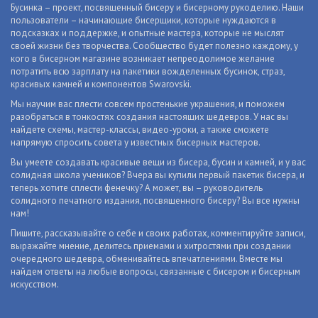
Бусинка – проект, посвященный бисеру и бисерному рукоделию. Наши
пользователи – начинающие бисерщики, которые нуждаются в
подсказках и поддержке, и опытные мастера, которые не мыслят
своей жизни без творчества. Сообщество будет полезно каждому, у
кого в бисерном магазине возникает непреодолимое желание
потратить всю зарплату на пакетики вожделенных бусинок, страз,
красивых камней и компонентов Swarovski.
Мы научим вас плести совсем простенькие украшения, и поможем
разобраться в тонкостях создания настоящих шедевров. У нас вы
найдете схемы, мастер-классы, видео-уроки, а также сможете
напрямую спросить совета у известных бисерных мастеров.
Вы умеете создавать красивые вещи из бисера, бусин и камней, и у вас
солидная школа учеников? Вчера вы купили первый пакетик бисера, и
теперь хотите сплести фенечку? А может, вы – руководитель
солидного печатного издания, посвященного бисеру? Вы все нужны
нам!
Пишите, рассказывайте о себе и своих работах, комментируйте записи,
выражайте мнение, делитесь приемами и хитростями при создании
очередного шедевра, обменивайтесь впечатлениями. Вместе мы
найдем ответы на любые вопросы, связанные с бисером и бисерным
искусством.