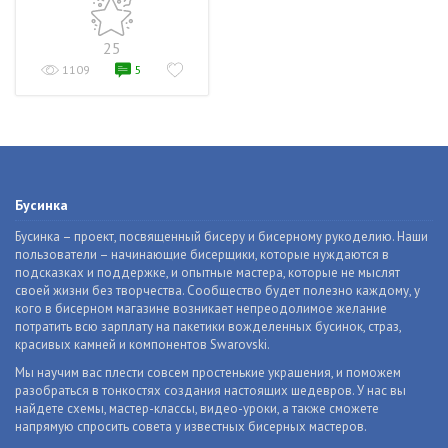
25
1109
5
Бусинка
Бусинка – проект, посвященный бисеру и бисерному рукоделию. Наши
пользователи – начинающие бисерщики, которые нуждаются в
подсказках и поддержке, и опытные мастера, которые не мыслят
своей жизни без творчества. Сообщество будет полезно каждому, у
кого в бисерном магазине возникает непреодолимое желание
потратить всю зарплату на пакетики вожделенных бусинок, страз,
красивых камней и компонентов Swarovski.
Мы научим вас плести совсем простенькие украшения, и поможем
разобраться в тонкостях создания настоящих шедевров. У нас вы
найдете схемы, мастер-классы, видео-уроки, а также сможете
напрямую спросить совета у известных бисерных мастеров.