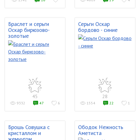
Браслет и серьги
Серьги Оскар
Оскар бирюзово-
бордово - синие
золотые
45
28
9332
47
6
1554
22
1
Брошь Совушка с
Ободок Нежность
кристаллом и
Аметиста
жемчугом