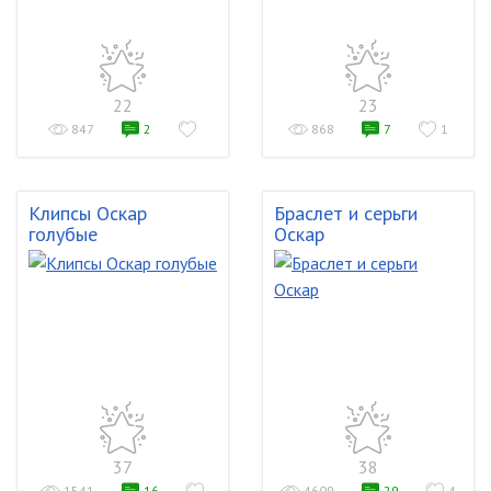
22
23
847
2
868
7
1
Клипсы Оскар
Браслет и серьги
голубые
Оскар
37
38
1541
16
4609
29
4