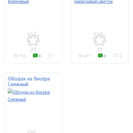
27
27
716
6
877
6
1
Ободок из бисера
Снежный