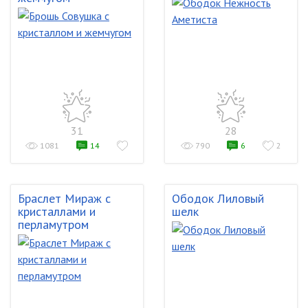
31
28
1081
14
790
6
2
Браслет Мираж с
Ободок Лиловый
кристаллами и
шелк
перламутром