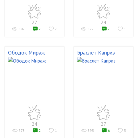
27
24
802
2
2
872
2
1
Ободок Мираж
Браслет Каприз
24
27
775
2
1
893
6
3