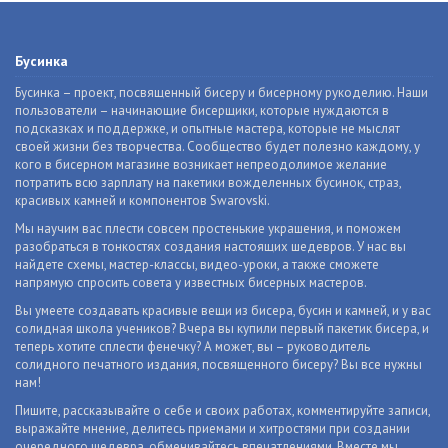
Бусинка
Бусинка – проект, посвященный бисеру и бисерному рукоделию. Наши
пользователи – начинающие бисерщики, которые нуждаются в
подсказках и поддержке, и опытные мастера, которые не мыслят
своей жизни без творчества. Сообщество будет полезно каждому, у
кого в бисерном магазине возникает непреодолимое желание
потратить всю зарплату на пакетики вожделенных бусинок, страз,
красивых камней и компонентов Swarovski.
Мы научим вас плести совсем простенькие украшения, и поможем
разобраться в тонкостях создания настоящих шедевров. У нас вы
найдете схемы, мастер-классы, видео-уроки, а также сможете
напрямую спросить совета у известных бисерных мастеров.
Вы умеете создавать красивые вещи из бисера, бусин и камней, и у вас
солидная школа учеников? Вчера вы купили первый пакетик бисера, и
теперь хотите сплести фенечку? А может, вы – руководитель
солидного печатного издания, посвященного бисеру? Вы все нужны
нам!
Пишите, рассказывайте о себе и своих работах, комментируйте записи,
выражайте мнение, делитесь приемами и хитростями при создании
очередного шедевра, обменивайтесь впечатлениями. Вместе мы