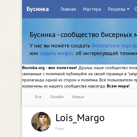
Бусинка
Главная
Мастера
Разделы
О
Бусинка - сообщество бисерных 
У нас вы можете создать
бесплатное портф
или
задать вопрос
об интересующей техник
Businka.org - вне политики!
Друзья, наше сообщество посвя
связанные с политикой публикуйте на своей странице в "за
пропаганда одной из сторон и политика. Все пользователи
исключены из нашего сообщества навсегда.
Всем мира!
Все
Онлайн
Новые
Lois_Margo
Рина