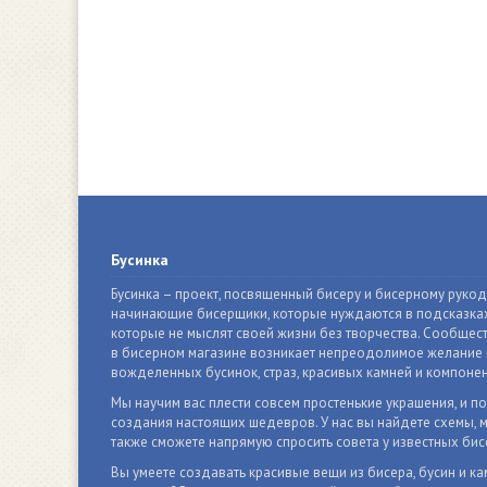
Бусинка
Бусинка – проект, посвященный бисеру и бисерному руко
начинающие бисерщики, которые нуждаются в подсказках
которые не мыслят своей жизни без творчества. Сообщест
в бисерном магазине возникает непреодолимое желание п
вожделенных бусинок, страз, красивых камней и компонен
Мы научим вас плести совсем простенькие украшения, и п
создания настоящих шедевров. У нас вы найдете схемы, м
также сможете напрямую спросить совета у известных бис
Вы умеете создавать красивые вещи из бисера, бусин и ка