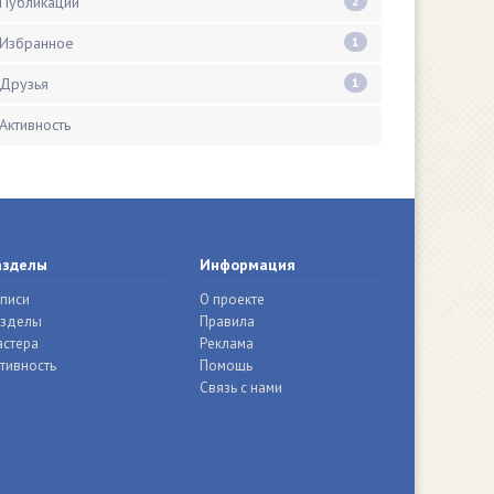
Публикации
2
Избранное
1
Друзья
1
Активность
азделы
Информация
писи
О проекте
азделы
Правила
стера
Реклама
тивность
Помощь
Связь с нами