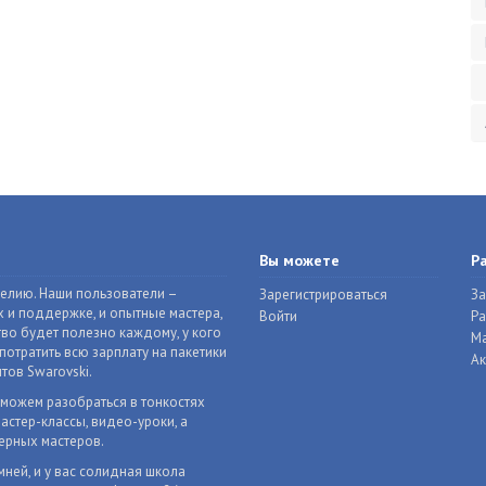
Вы можете
Р
делию. Наши пользователи –
Зарегистрироваться
За
 и поддержке, и опытные мастера,
Войти
Р
во будет полезно каждому, у кого
Ма
отратить всю зарплату на пакетики
Ак
тов Swarovski.
оможем разобраться в тонкостях
астер-классы, видео-уроки, а
ерных мастеров.
мней, и у вас солидная школа