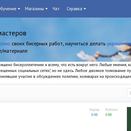
бучение
Магазины
Чат
Справка
мастеров
олио
своих бисерных работ, научиться делать
украшение
е/материале
щено бисероплетению и всему, что есть вокруг него. Любые мнения, ко
прещенных социальных сетях", но не здесь. Любое двоякое толкование п
 принявшие участие в обсуждениях политики, холиварах на происходяще
Карма
Рейтинг
0.00
0.00