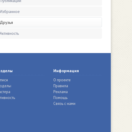
Публикации
Избранное
Друзья
Активность
азделы
Информация
писи
О проекте
азделы
Правила
стера
Реклама
тивность
Помощь
Связь с нами