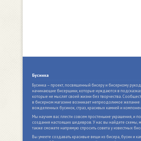
Бусинка
Бусинка – проект, посвященный бисеру и бисерному руко
начинающие бисерщики, которые нуждаются в подсказках
которые не мыслят своей жизни без творчества. Сообщест
в бисерном магазине возникает непреодолимое желание п
вожделенных бусинок, страз, красивых камней и компонен
Мы научим вас плести совсем простенькие украшения, и п
создания настоящих шедевров. У нас вы найдете схемы, м
также сможете напрямую спросить совета у известных бис
Вы умеете создавать красивые вещи из бисера, бусин и ка