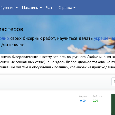
бучение
Магазины
Чат
Справка
мастеров
олио
своих бисерных работ, научиться делать
украшение
е/материале
щено бисероплетению и всему, что есть вокруг него. Любые мнения, ко
прещенных социальных сетях", но не здесь. Любое двоякое толкование п
 принявшие участие в обсуждениях политики, холиварах на происходяще
Карма
Рейтинг
0.00
0.00