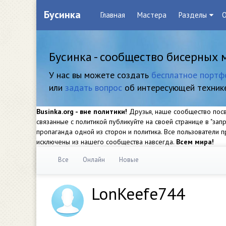
Бусинка
Главная
Мастера
Разделы
О
Бусинка - сообщество бисерных 
У нас вы можете создать
бесплатное портф
или
задать вопрос
об интересующей техник
Businka.org - вне политики!
Друзья, наше сообщество посвя
связанные с политикой публикуйте на своей странице в "за
пропаганда одной из сторон и политика. Все пользователи
исключены из нашего сообщества навсегда.
Всем мира!
Все
Онлайн
Новые
LonKeefe744