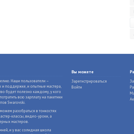
Вы можете
Р
делию. Наши пользователи –
Зарегистрироваться
За
 и поддержке, и опытные мастера,
Войти
Р
во будет полезно каждому, у кого
Ма
отратить всю зарплату на пакетики
Ак
тов Swarovski.
оможем разобраться в тонкостях
астер-классы, видео-уроки, а
ерных мастеров.
мней, и у вас солидная школа