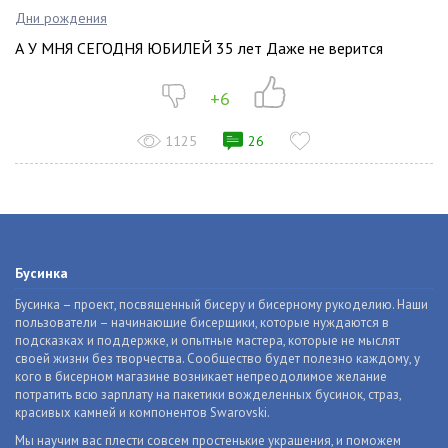
Дни рождения
А У МНЯ СЕГОДНЯ ЮБИЛЕЙ 35 лет Даже не верится
+6
1125
26
Бусинка
Бусинка – проект, посвященный бисеру и бисерному рукоделию. Наши
пользователи – начинающие бисерщики, которые нуждаются в
подсказках и поддержке, и опытные мастера, которые не мыслят
своей жизни без творчества. Сообщество будет полезно каждому, у
кого в бисерном магазине возникает непреодолимое желание
потратить всю зарплату на пакетики вожделенных бусинок, страз,
красивых камней и компонентов Swarovski.
Мы научим вас плести совсем простенькие украшения, и поможем