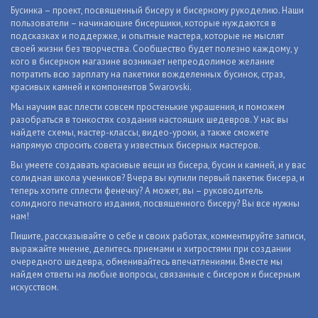
Бусинка – проект, посвященный бисеру и бисерному рукоделию. Наши
пользователи – начинающие бисерщики, которые нуждаются в
подсказках и поддержке, и опытные мастера, которые не мыслят
своей жизни без творчества. Сообщество будет полезно каждому, у
кого в бисерном магазине возникает непреодолимое желание
потратить всю зарплату на пакетики вожделенных бусинок, страз,
красивых камней и компонентов Swarovski.
Мы научим вас плести совсем простенькие украшения, и поможем
разобраться в тонкостях создания настоящих шедевров. У нас вы
найдете схемы, мастер-классы, видео-уроки, а также сможете
напрямую спросить совета у известных бисерных мастеров.
Вы умеете создавать красивые вещи из бисера, бусин и камней, и у вас
солидная школа учеников? Вчера вы купили первый пакетик бисера, и
теперь хотите сплести фенечку? А может, вы – руководитель
солидного печатного издания, посвященного бисеру? Вы все нужны
нам!
Пишите, рассказывайте о себе и своих работах, комментируйте записи,
выражайте мнение, делитесь приемами и хитростями при создании
очередного шедевра, обменивайтесь впечатлениями. Вместе мы
найдем ответы на любые вопросы, связанные с бисером и бисерным
искусством.