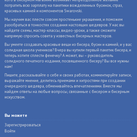
потратить всю зарплату на пакетики вожделенных бусинок, страз,
красивых камней и компонентов Swarovski.
Мы научим вас плести совсем простенькие украшения, и поможем
разобраться в тонкостях создания настоящих шедевров. У нас вы
найдете схемы, мастер-классы, видео-уроки, а также сможете
напрямую спросить совета у известных бисерных мастеров.
Вы умеете создавать красивые вещи из бисера, бусин и камней, и у вас
солидная школа учеников? Вчера вы купили первый пакетик бисера, и
теперь хотите сплести фенечку? А может, вы – руководитель
солидного печатного издания, посвященного бисеру? Вы все нужны
нам!
Пишите, рассказывайте о себе и своих работах, комментируйте записи,
выражайте мнение, делитесь приемами и хитростями при создании
очередного шедевра, обменивайтесь впечатлениями. Вместе мы
найдем ответы на любые вопросы, связанные с бисером и бисерным
искусством.
Вы можете
Зарегистрироваться
Войти