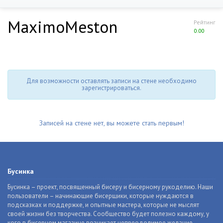
MaximoMeston
Рейтинг
0.00
Для возможности оставлять записи на стене необходимо
зарегистрироваться.
Записей на стене нет, вы можете стать первым!
Бусинка
Бусинка – проект, посвященный бисеру и бисерному рукоделию. Наши
пользователи – начинающие бисерщики, которые нуждаются в
подсказках и поддержке, и опытные мастера, которые не мыслят
своей жизни без творчества. Сообщество будет полезно каждому, у
кого в бисерном магазине возникает непреодолимое желание