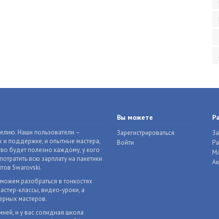
Вы можете
Р
делию. Наши пользователи –
Зарегистрироваться
За
 и поддержке, и опытные мастера,
Войти
Р
во будет полезно каждому, у кого
Ма
отратить всю зарплату на пакетики
Ак
тов Swarovski.
оможем разобраться в тонкостях
астер-классы, видео-уроки, а
ерных мастеров.
мней, и у вас солидная школа