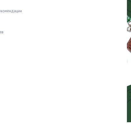
екомендации
ев