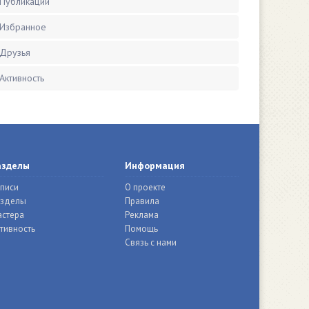
Публикации
Избранное
Друзья
Активность
азделы
Информация
писи
О проекте
азделы
Правила
стера
Реклама
тивность
Помощь
Связь с нами