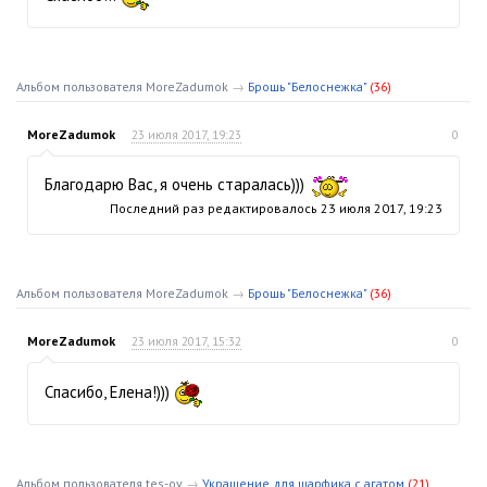
Альбом пользователя MoreZadumok
→
Брошь "Белоснежка"
(36)
MoreZadumok
23 июля 2017, 19:23
0
Благодарю Вас, я очень старалась)))
Последний раз редактировалось
23 июля 2017, 19:23
Альбом пользователя MoreZadumok
→
Брошь "Белоснежка"
(36)
MoreZadumok
23 июля 2017, 15:32
0
Спасибо, Елена!)))
Альбом пользователя tes-ov
→
Украшение для шарфика с агатом
(21)