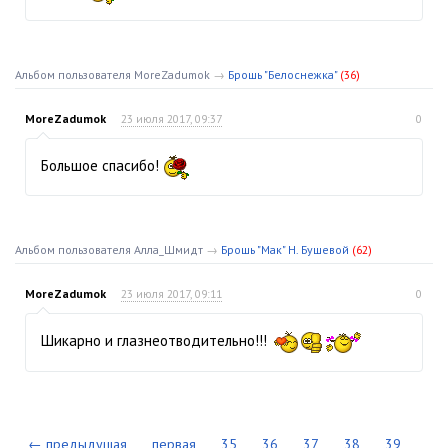
Альбом пользователя MoreZadumok
→
Брошь "Белоснежка"
(36)
MoreZadumok
23 июля 2017, 09:37
0
Большое спасибо!
Альбом пользователя Алла_Шмидт
→
Брошь "Мак" Н. Бушевой
(62)
MoreZadumok
23 июля 2017, 09:11
0
Шикарно и глазнеотводительно!!!
← предыдущая
первая
35
36
37
38
39