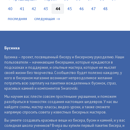
40
41
42
43
44
45
46
47
48
последняя
следующая →
Бусинка
Бусинка – проект, посвященный бисеру и бисерному рукоделию. Наши
пользователи – начинающие бисерщики, которые нуждаются в
подсказках и поддержке, и опытные мастера, которые не мыслят
своей жизни без творчества. Сообщество будет полезно каждому, у
кого в бисерном магазине возникает непреодолимое желание
потратить всю зарплату на пакетики вожделенных бусинок, страз,
красивых камней и компонентов Swarovski.
Мы научим вас плести совсем простенькие украшения, и поможем
разобраться в тонкостях создания настоящих шедевров. У нас вы
найдете схемы, мастер-классы, видео-уроки, а также сможете
напрямую спросить совета у известных бисерных мастеров.
Вы умеете создавать красивые вещи из бисера, бусин и камней, и у вас
солидная школа учеников? Вчера вы купили первый пакетик бисера, и