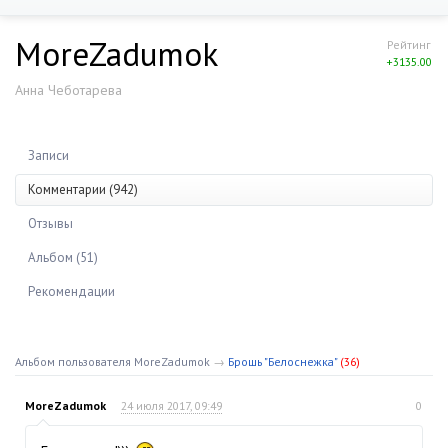
MoreZadumok
Рейтинг
+3135.00
Анна Чеботарева
Записи
Комментарии (942)
Отзывы
Альбом (51)
Рекомендации
Альбом пользователя MoreZadumok
→
Брошь "Белоснежка"
(36)
MoreZadumok
24 июля 2017, 09:49
0