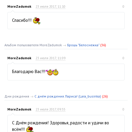
MoreZadumok
23 июля 2017, 11:10
0
Спасибо!!!
Альбом пользователя MoreZadumok
→
Брошь "Белоснежка"
(36)
MoreZadumok
23 июля 2017, 11:09
0
Благодарю Вас!!!
Дни рождения
→
С днём рождения Лариса! (Lara_businka)
(26)
MoreZadumok
23 июля 2017, 09:55
0
С Днём рождения! Здоровья, радости и удачи во
всём!!!