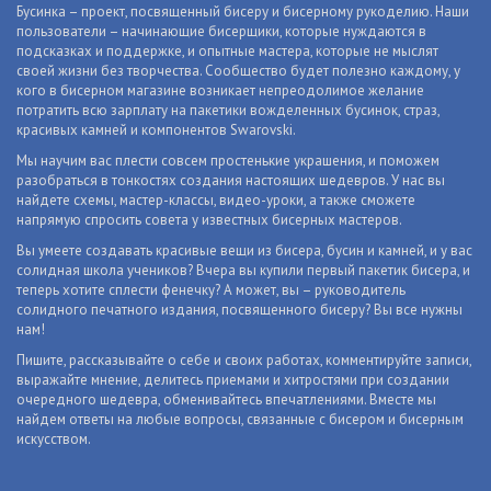
Бусинка – проект, посвященный бисеру и бисерному рукоделию. Наши
пользователи – начинающие бисерщики, которые нуждаются в
подсказках и поддержке, и опытные мастера, которые не мыслят
своей жизни без творчества. Сообщество будет полезно каждому, у
кого в бисерном магазине возникает непреодолимое желание
потратить всю зарплату на пакетики вожделенных бусинок, страз,
красивых камней и компонентов Swarovski.
Мы научим вас плести совсем простенькие украшения, и поможем
разобраться в тонкостях создания настоящих шедевров. У нас вы
найдете схемы, мастер-классы, видео-уроки, а также сможете
напрямую спросить совета у известных бисерных мастеров.
Вы умеете создавать красивые вещи из бисера, бусин и камней, и у вас
солидная школа учеников? Вчера вы купили первый пакетик бисера, и
теперь хотите сплести фенечку? А может, вы – руководитель
солидного печатного издания, посвященного бисеру? Вы все нужны
нам!
Пишите, рассказывайте о себе и своих работах, комментируйте записи,
выражайте мнение, делитесь приемами и хитростями при создании
очередного шедевра, обменивайтесь впечатлениями. Вместе мы
найдем ответы на любые вопросы, связанные с бисером и бисерным
искусством.