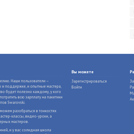
Вы можете
Р
делию. Наши пользователи –
Зарегистрироваться
За
 и поддержке, и опытные мастера,
Войти
Р
во будет полезно каждому, у кого
Ма
отратить всю зарплату на пакетики
Ак
тов Swarovski.
оможем разобраться в тонкостях
астер-классы, видео-уроки, а
ерных мастеров.
мней, и у вас солидная школа