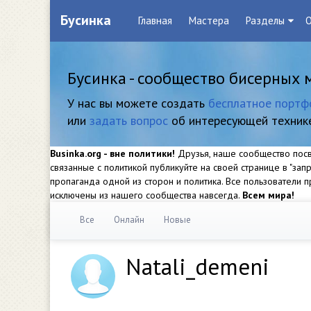
Бусинка
Главная
Мастера
Разделы
О
Бусинка - сообщество бисерных 
У нас вы можете создать
бесплатное портф
или
задать вопрос
об интересующей техник
Businka.org - вне политики!
Друзья, наше сообщество посвя
связанные с политикой публикуйте на своей странице в "за
пропаганда одной из сторон и политика. Все пользователи
исключены из нашего сообщества навсегда.
Всем мира!
Все
Онлайн
Новые
Natali_demeni