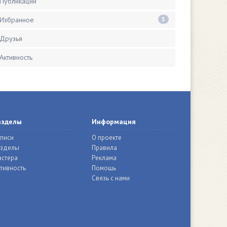
Публикации
Избранное
5
Друзья
Активность
азделы
Информация
писи
О проекте
азделы
Правила
стера
Реклама
тивность
Помощь
Связь с нами