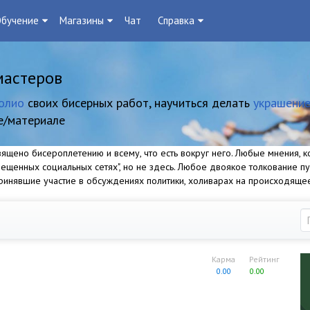
бучение
Магазины
Чат
Справка
мастеров
олио
своих бисерных работ, научиться делать
украшение
е/материале
щено бисероплетению и всему, что есть вокруг него. Любые мнения, ко
прещенных социальных сетях", но не здесь. Любое двоякое толкование п
 принявшие участие в обсуждениях политики, холиварах на происходяще
Карма
Рейтинг
0.00
0.00