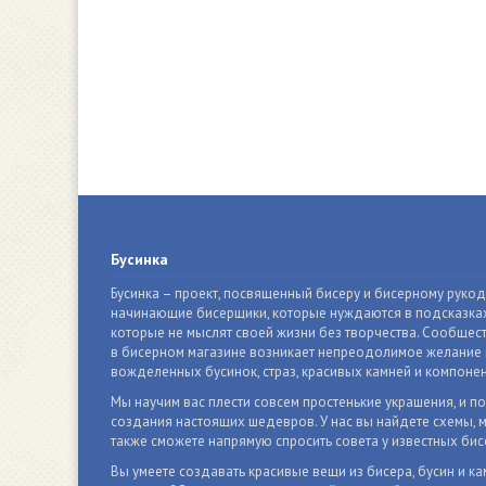
Бусинка
Бусинка – проект, посвященный бисеру и бисерному руко
начинающие бисерщики, которые нуждаются в подсказках
которые не мыслят своей жизни без творчества. Сообщест
в бисерном магазине возникает непреодолимое желание п
вожделенных бусинок, страз, красивых камней и компонен
Мы научим вас плести совсем простенькие украшения, и п
создания настоящих шедевров. У нас вы найдете схемы, м
также сможете напрямую спросить совета у известных бис
Вы умеете создавать красивые вещи из бисера, бусин и ка