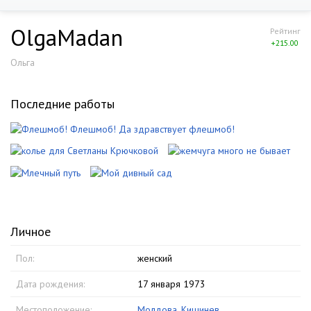
OlgaMadan
Рейтинг
+215.00
Ольга
Последние работы
Личное
Пол:
женский
Дата рождения:
17 января 1973
Местоположение:
Молдова
,
Кишинев