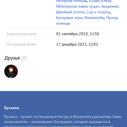
бисерная помощь
,
Кухня
,
Юмор
,
НЕбисерная лавка чудес
,
Академия
,
Швейный уголок
,
Сад и огород
,
Бисерные игры
,
Флешмобы
,
Прошу
помощи
Зарегистрирован:
01 сентября 2015, 11:50
Последний визит:
17 декабря 2021, 12:01
Друзья
(1)
Бусинка
Бусинка – проект, посвященный бисеру и бисерному рукоделию. Наши
пользователи – начинающие бисерщики, которые нуждаются в
подсказках и поддержке, и опытные мастера, которые не мыслят