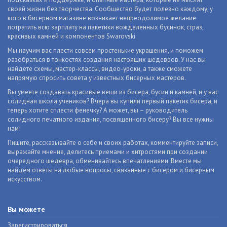
своей жизни без творчества. Сообщество будет полезно каждому, у
кого в бисерном магазине возникает непреодолимое желание
потратить всю зарплату на пакетики вожделенных бусинок, страз,
красивых камней и компонентов Swarovski.
Мы научим вас плести совсем простенькие украшения, и поможем
разобраться в тонкостях создания настоящих шедевров. У нас вы
найдете схемы, мастер-классы, видео-уроки, а также сможете
напрямую спросить совета у известных бисерных мастеров.
Вы умеете создавать красивые вещи из бисера, бусин и камней, и у вас
солидная школа учеников? Вчера вы купили первый пакетик бисера, и
теперь хотите сплести фенечку? А может, вы – руководитель
солидного печатного издания, посвященного бисеру? Вы все нужны
нам!
Пишите, рассказывайте о себе и своих работах, комментируйте записи,
выражайте мнение, делитесь приемами и хитростями при создании
очередного шедевра, обменивайтесь впечатлениями. Вместе мы
найдем ответы на любые вопросы, связанные с бисером и бисерным
искусством.
Вы можете
Зарегистрироваться