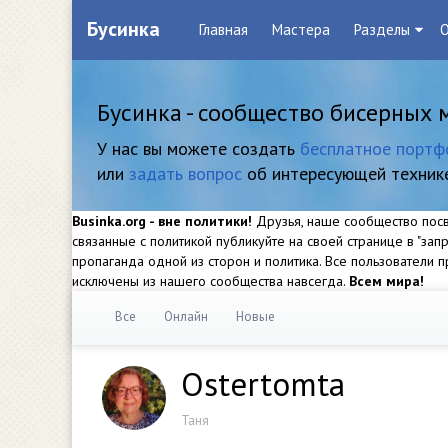
Бусинка
Главная
Мастера
Разделы
О
Бусинка - сообщество бисерных 
У нас вы можете создать
бесплатное портф
или
задать вопрос
об интересующей техник
Businka.org - вне политики!
Друзья, наше сообщество посвя
связанные с политикой публикуйте на своей странице в "за
пропаганда одной из сторон и политика. Все пользователи
исключены из нашего сообщества навсегда.
Всем мира!
Все
Онлайн
Новые
Ostertomta
Таня