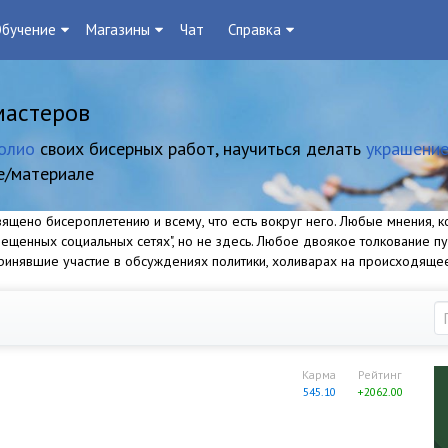
бучение
Магазины
Чат
Справка
мастеров
олио
своих бисерных работ, научиться делать
украшение
е/материале
щено бисероплетению и всему, что есть вокруг него. Любые мнения, ко
прещенных социальных сетях", но не здесь. Любое двоякое толкование п
 принявшие участие в обсуждениях политики, холиварах на происходяще
Карма
Рейтинг
545.10
+2062.00