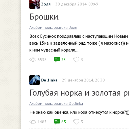
Золя
30 декабря 2014, 09:49
Брошки.
Альбом пользователя Золя
Всех Бусинок поздравляю с наступающим Новым г
весь 15ка и заделочный ряд тоже ( я мазохист)) 
к ним чудесный коралл....
6538
23
3
Delfinka
29 декабря 2014, 20:30
Голубая норка и золотая 
Альбом пользователя Delfinka
Не знаю как овечка, или коза отнесутся к норке?)
1483
65
3