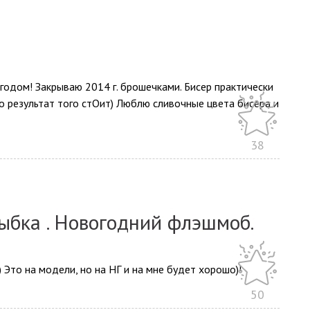
одом! Закрываю 2014 г. брошечками. Бисер практически
но результат того стОит) Люблю сливочные цвета бисера и
38
рыбка . Новогодний флэшмоб.
)) Это на модели, но на НГ и на мне будет хорошо)!
50