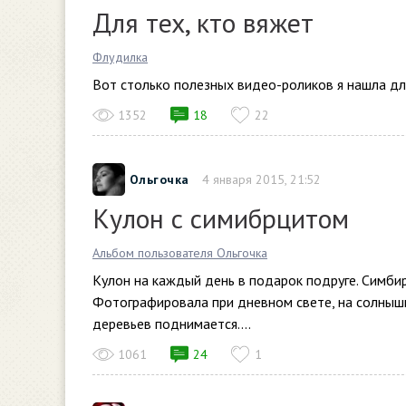
Для тех, кто вяжет
Флудилка
Вот столько полезных видео-роликов я нашла для
1352
18
22
Ольгочка
4 января 2015, 21:52
Кулон с симибрцитом
Альбом пользователя Ольгочка
Кулон на каждый день в подарок подруге. Симби
Фотографировала при дневном свете, на солнышк
деревьев поднимается....
1061
24
1