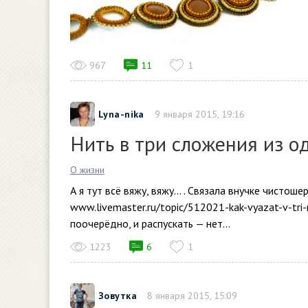
967
11
1
Lyna-nika
9 января 2015, 19:16
Нить в три сложения из од
О жизни
А я тут всё вяжу, вяжу... . Связала внучке чисто
www.livemaster.ru/topic/512021-kak-vyazat-v-tri
поочерёдно, и распускать — нет...
1223
6
1
Зовутка
8 января 2015, 15:09