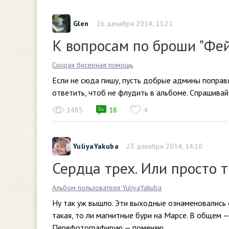
Glen
26 декабря 2014, 11:21
К вопросам по броши "Фе
Скорая бисерная помощь
Если не сюда пишу, пусть добрые админы поправ
ответить, чтоб не флудить в альбоме. Спрашивайт
1485
18
4
YuliyaYakuba
23 декабря 2014, 14:10
Сердца трех. Или просто 
Альбом пользователя YuliyaYakuba
Ну так уж вышло. Эти выходные ознаменовались 
такая, то ли магнитные бури на Марсе. В общем —
Перефотографирую — поменяю....