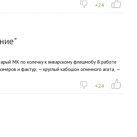
+24
ние"
тарый МК по колечку к январскому флешмобу В работе
азмеров и фактур; — круглый кабошон огненного агата; —
+24