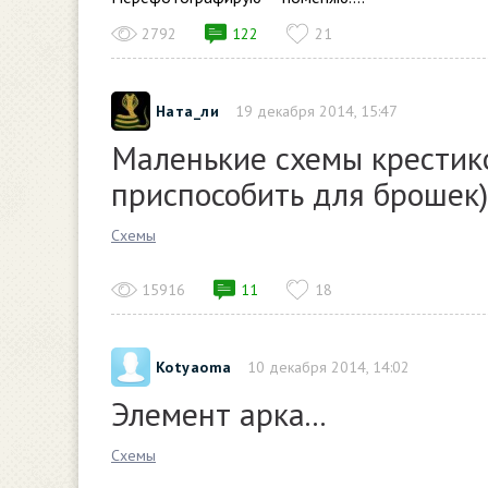
2792
122
21
Ната_ли
19 декабря 2014, 15:47
Маленькие схемы крестик
приспособить для брошек)
Схемы
15916
11
18
Kotyaoma
10 декабря 2014, 14:02
Элемент арка...
Схемы