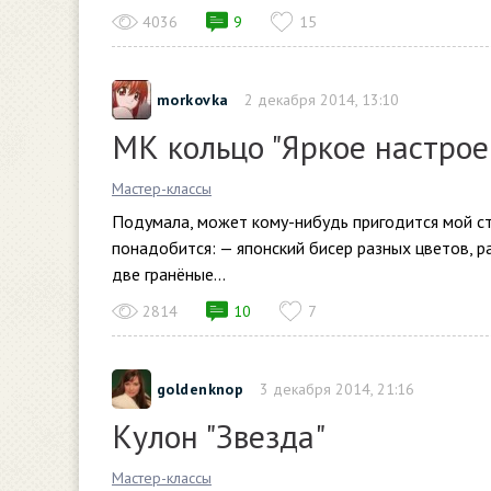
4036
9
15
morkovka
2 декабря 2014, 13:10
МК кольцо "Яркое настрое
Мастер-классы
Подумала, может кому-нибудь пригодится мой с
понадобится: — японский бисер разных цветов, р
две гранёные...
2814
10
7
goldenknop
3 декабря 2014, 21:16
Кулон "Звезда"
Мастер-классы