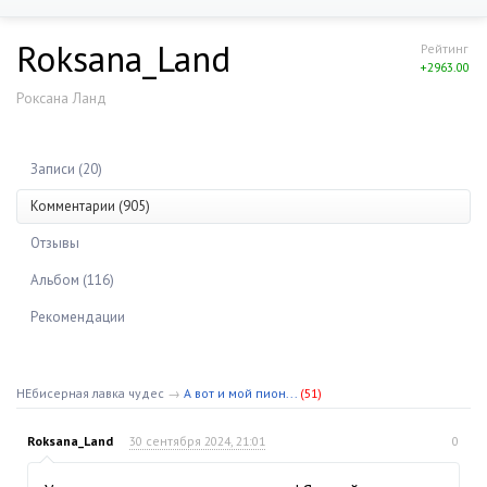
Roksana_Land
Рейтинг
+2963.00
Роксана Ланд
Записи (20)
Комментарии (905)
Отзывы
Альбом (116)
Рекомендации
НЕбисерная лавка чудес
→
А вот и мой пион...
(51)
Roksana_Land
30 сентября 2024, 21:01
0