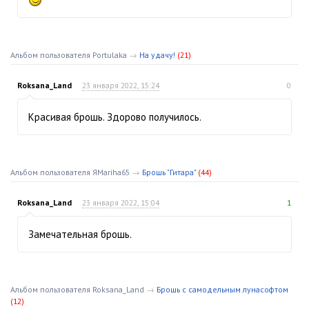
Альбом пользователя Portulaka
→
На удачу!
(21)
Roksana_Land
23 января 2022, 15:24
0
Красивая брошь. Здорово получилось.
Альбом пользователя ЯMariha65
→
Брошь "Гитара"
(44)
Roksana_Land
23 января 2022, 15:04
1
Замечательная брошь.
Альбом пользователя Roksana_Land
→
Брошь с самодельным лунасофтом
(12)