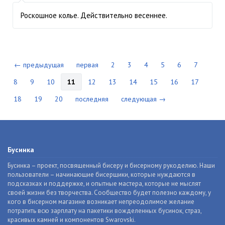
Роскошное колье. Действительно весеннее.
← предыдущая
первая
2
3
4
5
6
7
8
9
10
11
12
13
14
15
16
17
18
19
20
последняя
следующая →
Бусинка
Бусинка – проект, посвященный бисеру и бисерному рукоделию. Наши
пользователи – начинающие бисерщики, которые нуждаются в
подсказках и поддержке, и опытные мастера, которые не мыслят
своей жизни без творчества. Сообщество будет полезно каждому, у
кого в бисерном магазине возникает непреодолимое желание
потратить всю зарплату на пакетики вожделенных бусинок, страз,
красивых камней и компонентов Swarovski.