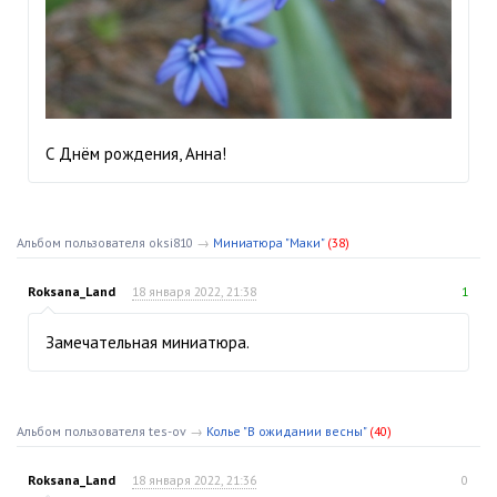
С Днём рождения, Анна!
Альбом пользователя oksi810
→
Миниатюра "Маки"
(38)
Roksana_Land
18 января 2022, 21:38
1
Замечательная миниатюра.
Альбом пользователя tes-ov
→
Колье "В ожидании весны"
(40)
Roksana_Land
18 января 2022, 21:36
0