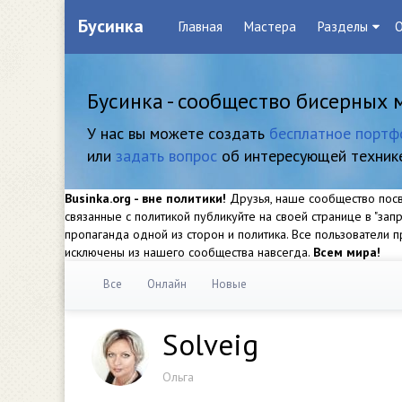
Бусинка
Главная
Мастера
Разделы
О
Бусинка - сообщество бисерных 
У нас вы можете создать
бесплатное портф
или
задать вопрос
об интересующей техник
Businka.org - вне политики!
Друзья, наше сообщество посвя
связанные с политикой публикуйте на своей странице в "за
пропаганда одной из сторон и политика. Все пользователи
исключены из нашего сообщества навсегда.
Всем мира!
Все
Онлайн
Новые
Solveig
Ольга