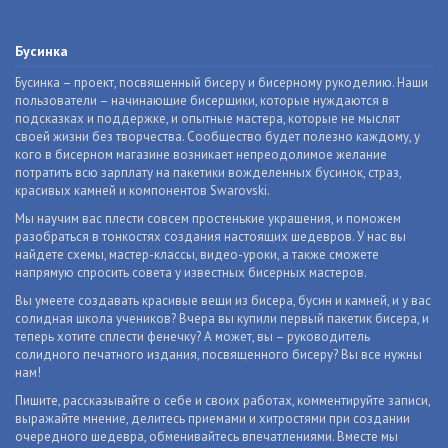
Бусинка
Бусинка – проект, посвященный бисеру и бисерному рукоделию. Наши
пользователи – начинающие бисерщики, которые нуждаются в
подсказках и поддержке, и опытные мастера, которые не мыслят
своей жизни без творчества. Сообщество будет полезно каждому, у
кого в бисерном магазине возникает непреодолимое желание
потратить всю зарплату на пакетики вожделенных бусинок, страз,
красивых камней и компонентов Swarovski.
Мы научим вас плести совсем простенькие украшения, и поможем
разобраться в тонкостях создания настоящих шедевров. У нас вы
найдете схемы, мастер-классы, видео-уроки, а также сможете
напрямую спросить совета у известных бисерных мастеров.
Вы умеете создавать красивые вещи из бисера, бусин и камней, и у вас
солидная школа учеников? Вчера вы купили первый пакетик бисера, и
теперь хотите сплести фенечку? А может, вы – руководитель
солидного печатного издания, посвященного бисеру? Вы все нужны
нам!
Пишите, рассказывайте о себе и своих работах, комментируйте записи,
выражайте мнение, делитесь приемами и хитростями при создании
очередного шедевра, обменивайтесь впечатлениями. Вместе мы