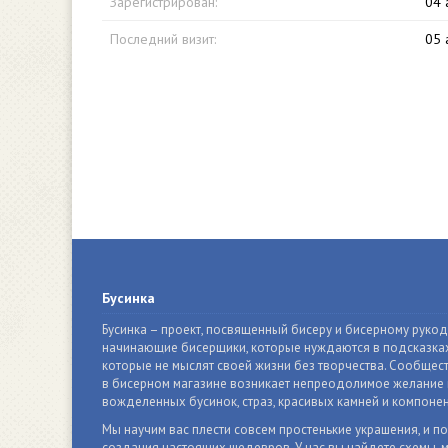
Зарегистрирован:
04 
Последний визит:
05 
Бусинка
Бусинка – проект, посвященный бисеру и бисерному руко
начинающие бисерщики, которые нуждаются в подсказках
которые не мыслят своей жизни без творчества. Сообщест
в бисерном магазине возникает непреодолимое желание п
вожделенных бусинок, страз, красивых камней и компонен
Мы научим вас плести совсем простенькие украшения, и п
создания настоящих шедевров. У нас вы найдете схемы, м