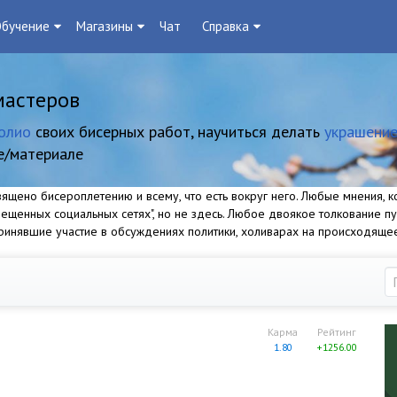
бучение
Магазины
Чат
Справка
мастеров
олио
своих бисерных работ, научиться делать
украшение
е/материале
щено бисероплетению и всему, что есть вокруг него. Любые мнения, ко
прещенных социальных сетях", но не здесь. Любое двоякое толкование п
 принявшие участие в обсуждениях политики, холиварах на происходяще
Карма
Рейтинг
1.80
+1256.00