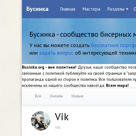
Бусинка
Главная
Мастера
Разделы
О
Бусинка - сообщество бисерных 
У нас вы можете создать
бесплатное портф
или
задать вопрос
об интересующей техник
Businka.org - вне политики!
Друзья, наше сообщество посвя
связанные с политикой публикуйте на своей странице в "за
пропаганда одной из сторон и политика. Все пользователи
исключены из нашего сообщества навсегда.
Всем мира!
Все
Онлайн
Новые
Vik
ViK