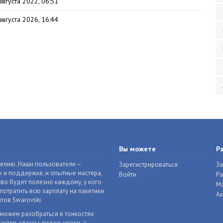
августа 2022, 06:51
августа 2026, 16:44
Вы можете
Р
делию. Наши пользователи –
Зарегистрироваться
За
 и поддержке, и опытные мастера,
Войти
Р
во будет полезно каждому, у кого
Ма
отратить всю зарплату на пакетики
Ак
тов Swarovski.
оможем разобраться в тонкостях
астер-классы, видео-уроки, а