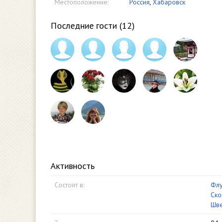
Местоположение:
Россия
,
Хабаровск
Последние гости (
12
)
Активность
Состоит в:
Флу
Ско
Шве