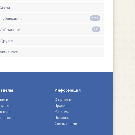
Стена
Публикации
123
Избранное
10
Друзья
Активность
азделы
Информация
писи
О проекте
азделы
Правила
стера
Реклама
тивность
Помощь
Связь с нами