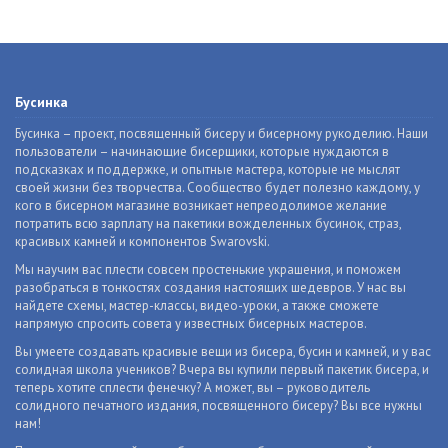
Бусинка
Бусинка – проект, посвященный бисеру и бисерному рукоделию. Наши
пользователи – начинающие бисерщики, которые нуждаются в
подсказках и поддержке, и опытные мастера, которые не мыслят
своей жизни без творчества. Сообщество будет полезно каждому, у
кого в бисерном магазине возникает непреодолимое желание
потратить всю зарплату на пакетики вожделенных бусинок, страз,
красивых камней и компонентов Swarovski.
Мы научим вас плести совсем простенькие украшения, и поможем
разобраться в тонкостях создания настоящих шедевров. У нас вы
найдете схемы, мастер-классы, видео-уроки, а также сможете
напрямую спросить совета у известных бисерных мастеров.
Вы умеете создавать красивые вещи из бисера, бусин и камней, и у вас
солидная школа учеников? Вчера вы купили первый пакетик бисера, и
теперь хотите сплести фенечку? А может, вы – руководитель
солидного печатного издания, посвященного бисеру? Вы все нужны
нам!