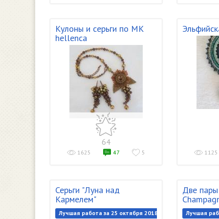
Кулоны и серьги по МК
Эльфийск
hellenca
64
1625
47
5
1125
Серьги "Луна над
Две пары
Кармелем"
Champagn
Лучшая работа за 25 октября 2018
Лучшая раб