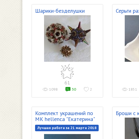
Шарики-безделушки
Серьги р
61
1098
30
2
1851
Комплект украшений по
Броши с 
МК hellenca "Екатерина"
Лучшая работа за 21 марта 2018