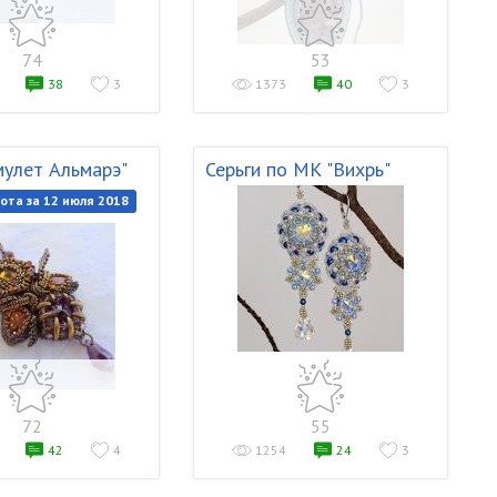
74
53
38
3
1373
40
3
мулет Альмарэ"
Серьги по МК "Вихрь"
ота за 12 июля 2018
72
55
42
4
1254
24
3