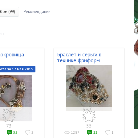
бом (99)
Рекомендации
ев
Сокровища
Браслет и серьги в
технике фриформ
ота за 17 мая 2019
73
55
55
2
1287
22
1