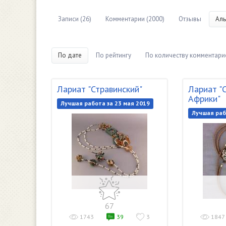
Записи (26)
Комментарии (2000)
Отзывы
Аль
По дате
По рейтингу
По количеству комментари
Лариат "Стравинский"
Лариат "
Африки"
Лучшая работа за 23 мая 2019
Лучшая раб
67
1743
39
3
1847