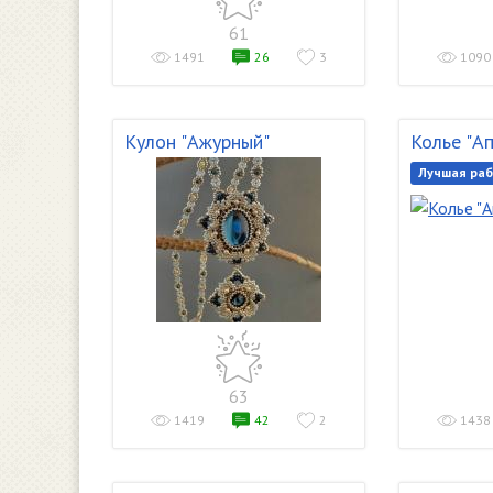
61
1491
26
3
1090
Кулон "Ажурный"
Колье "А
Лучшая раб
63
1419
42
2
1438