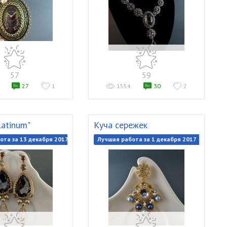
57
59
27
1
1554
30
2
latinum"
Куча сережек
ота за 13 декабря 2017
Лучшая работа за 1 декабря 2017