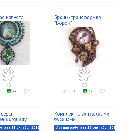
ая капуста
Брошь-трансформер
"Ворон"
45
69
22
2
1651
38
4
 серег
Комплект с винтажными
e/Burgundy
бусинами
ота за 11 октября 2018
Лучшая работа за 28 сентября 2018