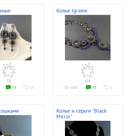
азные
Колье Igraine
76
64
53
13
1082
33
1
кошками
Колье и серьги "Black
Mirror"