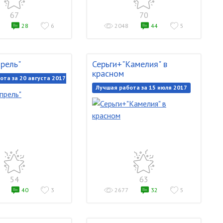
67
70
28
6
2048
44
5
прель"
Серьги+"Камелия" в
красном
ота за 20 августа 2017
Лучшая работа за 15 июля 2017
54
63
40
3
2677
32
5