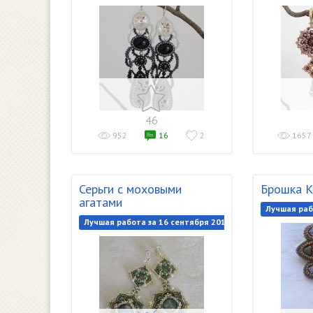
46
952
16
2
1657
Серьги с моховыми
Брошка К
агатами
Лучшая раб
Лучшая работа за 16 сентября 2018