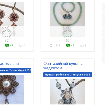
82
65
48
7
1528
43
9
астеллани
Фантазийный кулон с
жадеитом
ота за 7 сентября 2018
Лучшая работа за 2 августа 2018