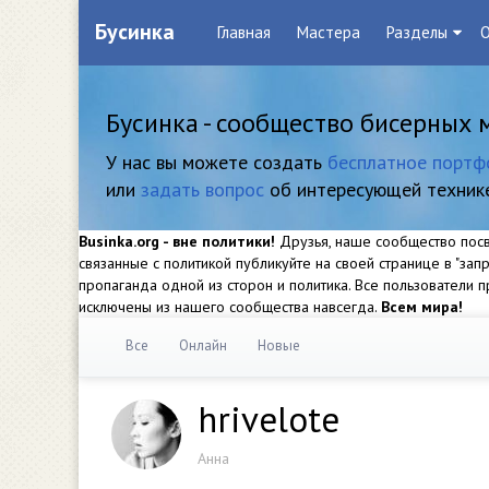
Бусинка
Главная
Мастера
Разделы
О
Бусинка - сообщество бисерных 
У нас вы можете создать
бесплатное портф
или
задать вопрос
об интересующей техник
Businka.org - вне политики!
Друзья, наше сообщество посвя
связанные с политикой публикуйте на своей странице в "за
пропаганда одной из сторон и политика. Все пользователи
исключены из нашего сообщества навсегда.
Всем мира!
Все
Онлайн
Новые
hrivelote
Анна