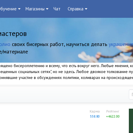
бучение
Магазины
Чат
Справка
мастеров
олио
своих бисерных работ, научиться делать
украшение
е/материале
щено бисероплетению и всему, что есть вокруг него. Любые мнения, ко
прещенных социальных сетях", но не здесь. Любое двоякое толкование п
 принявшие участие в обсуждениях политики, холиварах на происходяще
Карма
Рейтинг
558.80
+4622.00