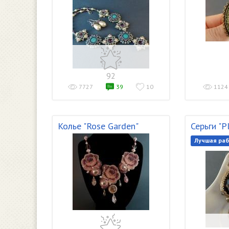
92
7727
39
10
1124
Колье "Rose Garden"
Серьги "P
Лучшая раб