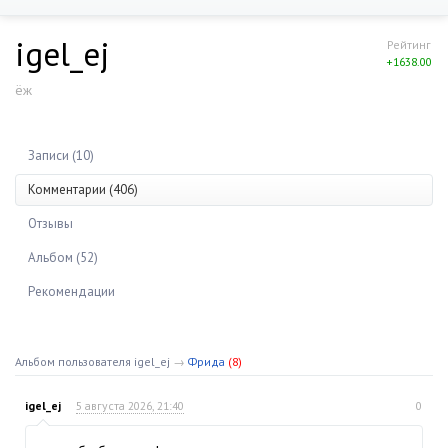
igel_ej
Рейтинг
+1638.00
ёж
Записи (10)
Комментарии (406)
Отзывы
Альбом (52)
Рекомендации
Альбом пользователя igel_ej
→
Фрида
(8)
igel_ej
5 августа 2026, 21:40
0