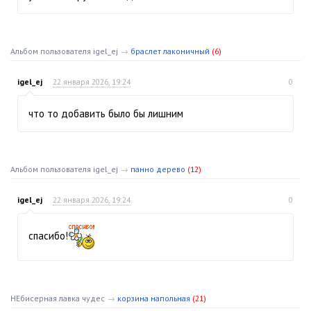
Альбом пользователя igel_ej
→
браслет лаконичный
(6)
igel_ej
22 января 2026, 19:24
0
что то добавить было бы лишним
Альбом пользователя igel_ej
→
панно дерево
(12)
igel_ej
22 января 2026, 19:24
0
спасибо!
НЕбисерная лавка чудес
→
корзина напольная
(21)