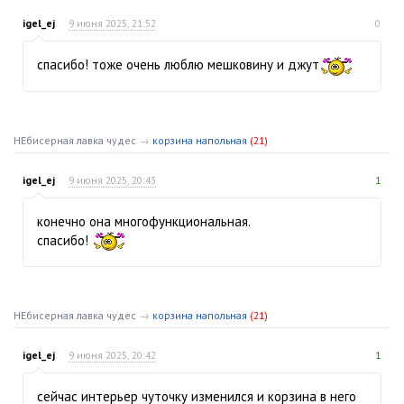
igel_ej
9 июня 2025, 21:52
0
спасибо! тоже очень люблю мешковину и джут
НЕбисерная лавка чудес
→
корзина напольная
(21)
igel_ej
9 июня 2025, 20:43
1
конечно она многофункциональная.
спасибо!
НЕбисерная лавка чудес
→
корзина напольная
(21)
igel_ej
9 июня 2025, 20:42
1
сейчас интерьер чуточку изменился и корзина в него