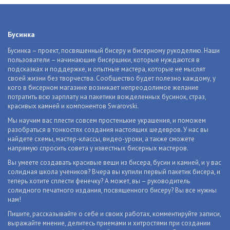
Бусинка
Бусинка – проект, посвященный бисеру и бисерному рукоделию. Наши
пользователи – начинающие бисерщики, которые нуждаются в
подсказках и поддержке, и опытные мастера, которые не мыслят
своей жизни без творчества. Сообщество будет полезно каждому, у
кого в бисерном магазине возникает непреодолимое желание
потратить всю зарплату на пакетики вожделенных бусинок, страз,
красивых камней и компонентов Swarovski.
Мы научим вас плести совсем простенькие украшения, и поможем
разобраться в тонкостях создания настоящих шедевров. У нас вы
найдете схемы, мастер-классы, видео-уроки, а также сможете
напрямую спросить совета у известных бисерных мастеров.
Вы умеете создавать красивые вещи из бисера, бусин и камней, и у вас
солидная школа учеников? Вчера вы купили первый пакетик бисера, и
теперь хотите сплести фенечку? А может, вы – руководитель
солидного печатного издания, посвященного бисеру? Вы все нужны
нам!
Пишите, рассказывайте о себе и своих работах, комментируйте записи,
выражайте мнение, делитесь приемами и хитростями при создании