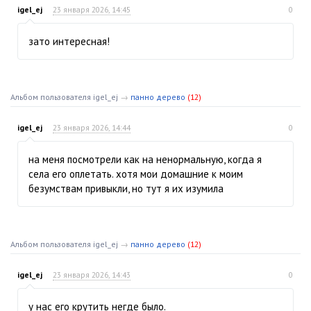
igel_ej
23 января 2026, 14:45
0
зато интересная!
Альбом пользователя igel_ej
→
панно дерево
(12)
igel_ej
23 января 2026, 14:44
0
на меня посмотрели как на ненормальную, когда я
села его оплетать. хотя мои домашние к моим
безумствам привыкли, но тут я их изумила
Альбом пользователя igel_ej
→
панно дерево
(12)
igel_ej
23 января 2026, 14:43
0
у нас его крутить негде было.