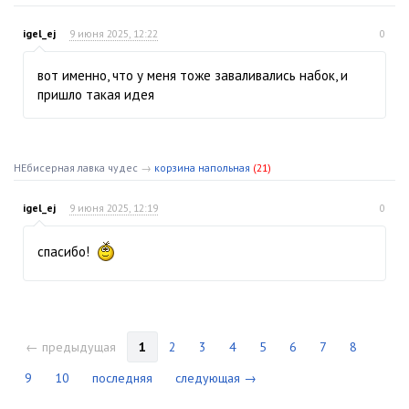
igel_ej
9 июня 2025, 12:22
0
вот именно, что у меня тоже заваливались набок, и
пришло такая идея
НЕбисерная лавка чудес
→
корзина напольная
(21)
igel_ej
9 июня 2025, 12:19
0
спасибо!
← предыдущая
1
2
3
4
5
6
7
8
9
10
последняя
следующая →