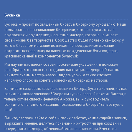
Бусинка
Бусинка – проект, посвященный бисеру и бисерному рукоделию. Наши
пользователи – начинающие бисерщики, которые нуждаются в
подсказках и поддержке, и опытные мастера, которые не мыслят
своей жизни без творчества. Сообщество будет полезно каждому, у
кого в бисерном магазине возникает непреодолимое желание
потратить всю зарплату на пакетики вожделенных бусинок, страз,
красивых камней и компонентов Swarovski.
Мы научим вас плести совсем простенькие украшения, и поможем
разобраться в тонкостях создания настоящих шедевров. У нас вы
найдете схемы, мастер-классы, видео-уроки, а также сможете
напрямую спросить совета у известных бисерных мастеров.
Вы умеете создавать красивые вещи из бисера, бусин и камней, и у вас
солидная школа учеников? Вчера вы купили первый пакетик бисера, и
теперь хотите сплести фенечку? А может, вы – руководитель
солидного печатного издания, посвященного бисеру? Вы все нужны
нам!
Пишите, рассказывайте о себе и своих работах, комментируйте записи,
выражайте мнение, делитесь приемами и хитростями при создании
очередного шедевра, обменивайтесь впечатлениями. Вместе мы