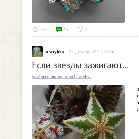
832
15
2
lararybka
22 декабря 2017, 18:46
Если звезды зажигают...
Альбом пользователя lararybka