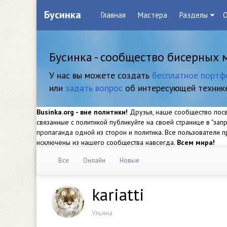
Бусинка
Главная
Мастера
Разделы
О
Бусинка - сообщество бисерных 
У нас вы можете создать
бесплатное портф
или
задать вопрос
об интересующей техник
Businka.org - вне политики!
Друзья, наше сообщество посвя
связанные с политикой публикуйте на своей странице в "за
пропаганда одной из сторон и политика. Все пользователи
исключены из нашего сообщества навсегда.
Всем мира!
Все
Онлайн
Новые
kariatti
Ульяна