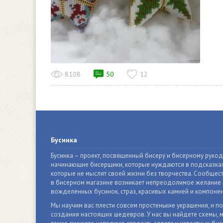
8108
50
12
Бусинка
Бусинка – проект, посвященный бисеру и бисерному руко
начинающие бисерщики, которые нуждаются в подсказках
которые не мыслят своей жизни без творчества. Сообщест
в бисерном магазине возникает непреодолимое желание п
вожделенных бусинок, страз, красивых камней и компонен
Мы научим вас плести совсем простенькие украшения, и п
создания настоящих шедевров. У нас вы найдете схемы, м