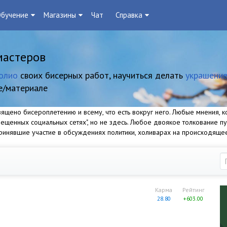
бучение
Магазины
Чат
Справка
мастеров
олио
своих бисерных работ, научиться делать
украшение
е/материале
щено бисероплетению и всему, что есть вокруг него. Любые мнения, ко
прещенных социальных сетях", но не здесь. Любое двоякое толкование п
 принявшие участие в обсуждениях политики, холиварах на происходяще
Карма
Рейтинг
28.80
+603.00