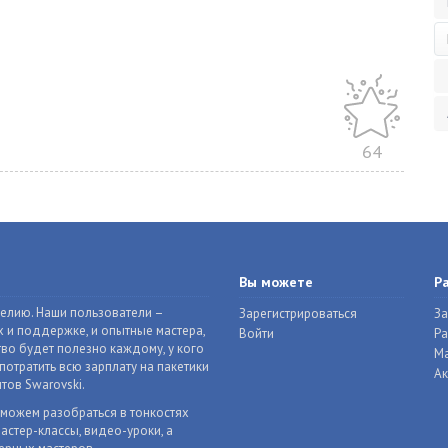
64
Вы можете
Р
делию. Наши пользователи –
Зарегистрироваться
За
 и поддержке, и опытные мастера,
Войти
Р
во будет полезно каждому, у кого
Ма
отратить всю зарплату на пакетики
Ак
тов Swarovski.
оможем разобраться в тонкостях
астер-классы, видео-уроки, а