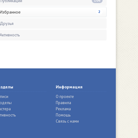
Публикации
106
Избранное
2
Друзья
Активность
азделы
Информация
писи
О проекте
азделы
Правила
стера
Реклама
тивность
Помощь
Связь с нами