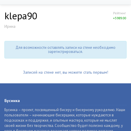
klepa90
Рейтинг
+5989.00
Ирина
Для возможности оставлять записи на стене необходимо
зарегистрироваться.
Записей на стене нет, вы можете стать первым!
Бусинка
Бусинка – проект, посвященный бисеру и бисерному рукоделию. Наши
пользователи – начинающие бисерщики, которые нуждаются в
подсказках и поддержке, и опытные мастера, которые не мыслят
своей жизни без творчества. Сообщество будет полезно каждому, у
кого в бисерном магазине возникает непреодолимое желание