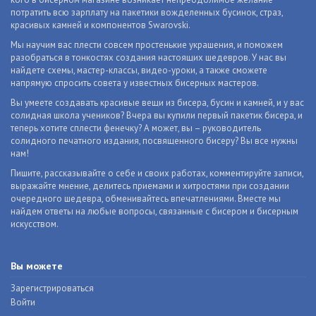
потратить всю зарплату на пакетики вожделенных бусинок, страз,
красивых камней и компонентов Swarovski.
Мы научим вас плести совсем простенькие украшения, и поможем
разобраться в тонкостях создания настоящих шедевров. У нас вы
найдете схемы, мастер-классы, видео-уроки, а также сможете
напрямую спросить совета у известных бисерных мастеров.
Вы умеете создавать красивые вещи из бисера, бусин и камней, и у вас
солидная школа учеников? Вчера вы купили первый пакетик бисера, и
теперь хотите сплести фенечку? А может, вы – руководитель
солидного печатного издания, посвященного бисеру? Вы все нужны
нам!
Пишите, рассказывайте о себе и своих работах, комментируйте записи,
выражайте мнение, делитесь приемами и хитростями при создании
очередного шедевра, обменивайтесь впечатлениями. Вместе мы
найдем ответы на любые вопросы, связанные с бисером и бисерным
искусством.
Вы можете
Зарегистрироваться
Войти