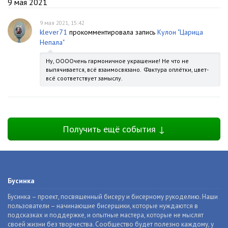
9 мая 2021
9 мая 2021, 15:42
klever71
прокомментировала запись
Кулон "Царица
Непала"
Ну, ООООчень гармоничное украшение! Не что не
выпячивается, всё взаимосвязано. Фактура оплётки, цвет-
всё соответствует замыслу.
Получить ещё события ↓
Бусинка
Бусинка – проект, посвященный бисеру и бисерному рукоделию. Наши
пользователи – начинающие бисерщики, которые нуждаются в
подсказках и поддержке, и опытные мастера, которые не мыслят
своей жизни без творчества. Сообщество будет полезно каждому, у