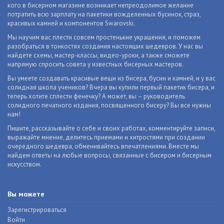
кого в бисерном магазине возникает непреодолимое желание
потратить всю зарплату на пакетики вожделенных бусинок, страз,
красивых камней и компонентов Swarovski.
Мы научим вас плести совсем простенькие украшения, и поможем
разобраться в тонкостях создания настоящих шедевров. У нас вы
найдете схемы, мастер-классы, видео-уроки, а также сможете
напрямую спросить совета у известных бисерных мастеров.
Вы умеете создавать красивые вещи из бисера, бусин и камней, и у вас
солидная школа учеников? Вчера вы купили первый пакетик бисера, и
теперь хотите сплести фенечку? А может, вы – руководитель
солидного печатного издания, посвященного бисеру? Вы все нужны
нам!
Пишите, рассказывайте о себе и своих работах, комментируйте записи,
выражайте мнение, делитесь приемами и хитростями при создании
очередного шедевра, обменивайтесь впечатлениями. Вместе мы
найдем ответы на любые вопросы, связанные с бисером и бисерным
искусством.
Вы можете
Зарегистрироваться
Войти