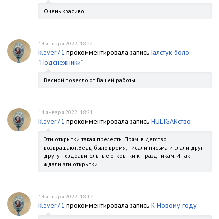
Очень красиво!
14 января 2022, 18:22
klever71
прокомментировала запись
Галстук-боло
"Подснежники"
Весной повеяло от Вашей работы!
14 января 2022, 18:21
klever71
прокомментировала запись
HULIGANство
Эти открытки такая прелесть! Прям, в детство
возвращают.Ведь, было время, писали письма и слали друг
другу поздравительные открытки к праздникам. И так
ждали эти открытки…
14 января 2022, 18:17
klever71
прокомментировала запись
К Новому году.