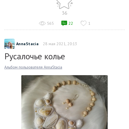
36
565
22
1
AnnaStacia
28 мая 2021, 20:13
Русалочье колье
Альбом пользователя AnnaStacia