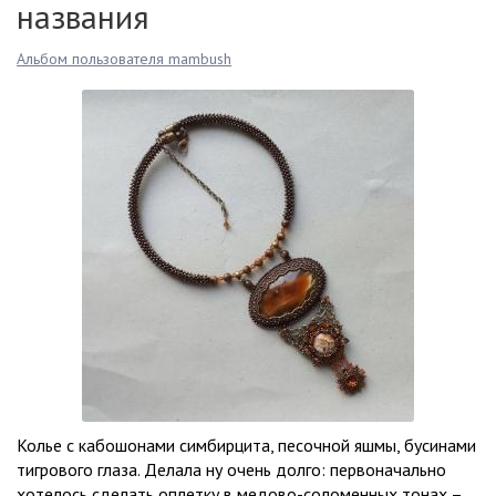
названия
Альбом пользователя mambush
Колье с кабошонами симбирцита, песочной яшмы, бусинами
тигрового глаза. Делала ну очень долго: первоначально
хотелось сделать оплетку в медово-соломенных тонах –