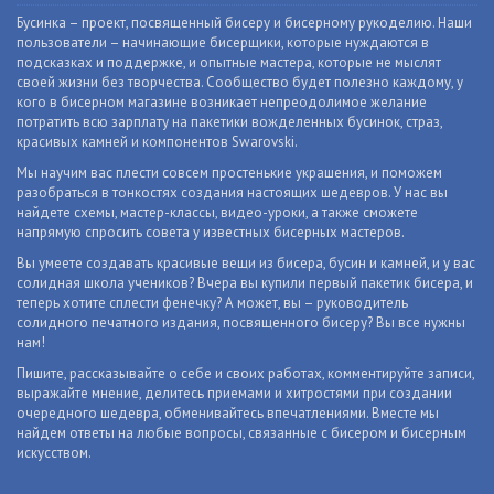
Бусинка – проект, посвященный бисеру и бисерному рукоделию. Наши
пользователи – начинающие бисерщики, которые нуждаются в
подсказках и поддержке, и опытные мастера, которые не мыслят
своей жизни без творчества. Сообщество будет полезно каждому, у
кого в бисерном магазине возникает непреодолимое желание
потратить всю зарплату на пакетики вожделенных бусинок, страз,
красивых камней и компонентов Swarovski.
Мы научим вас плести совсем простенькие украшения, и поможем
разобраться в тонкостях создания настоящих шедевров. У нас вы
найдете схемы, мастер-классы, видео-уроки, а также сможете
напрямую спросить совета у известных бисерных мастеров.
Вы умеете создавать красивые вещи из бисера, бусин и камней, и у вас
солидная школа учеников? Вчера вы купили первый пакетик бисера, и
теперь хотите сплести фенечку? А может, вы – руководитель
солидного печатного издания, посвященного бисеру? Вы все нужны
нам!
Пишите, рассказывайте о себе и своих работах, комментируйте записи,
выражайте мнение, делитесь приемами и хитростями при создании
очередного шедевра, обменивайтесь впечатлениями. Вместе мы
найдем ответы на любые вопросы, связанные с бисером и бисерным
искусством.