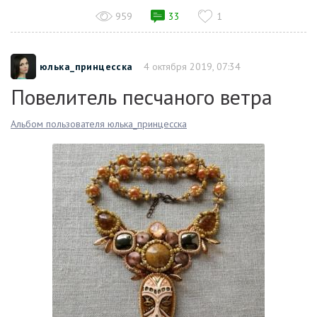
959
33
1
юлька_принцесска
4 октября 2019, 07:34
Повелитель песчаного ветра
Альбом пользователя юлька_принцесска