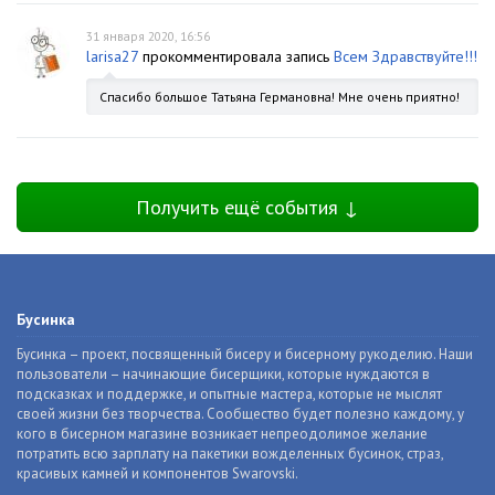
31 января 2020, 16:56
larisa27
прокомментировала запись
Всем Здравствуйте!!!
Спасибо большое Татьяна Германовна! Мне очень приятно!
Получить ещё события ↓
Бусинка
Бусинка – проект, посвященный бисеру и бисерному рукоделию. Наши
пользователи – начинающие бисерщики, которые нуждаются в
подсказках и поддержке, и опытные мастера, которые не мыслят
своей жизни без творчества. Сообщество будет полезно каждому, у
кого в бисерном магазине возникает непреодолимое желание
потратить всю зарплату на пакетики вожделенных бусинок, страз,
красивых камней и компонентов Swarovski.