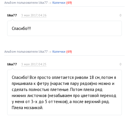
Альбом пользователя lika77
→
Колечки
(69)
lika77
3 мая 2017, 04:26
0
Спасибо!!!
Альбом пользователя lika77
→
Колечки
(69)
lika77
3 мая 2017, 04:25
0
Спасибо! Все просто оплетается риволи 18 см, потом я
пришивала к фетру (нарастив пару рядов)но можно и
сделать полностью плетеные. Потом плела ряд
нижних листочков (незабываем про цветовой переход
у меня от 3-х до 5 оттенков), а после верхний ряд.
Плела мозаикой.