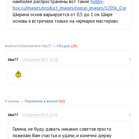
наиболее распространены вот такие
hobby-
box.ru/images/product_images/popup_images/12056_0.jpg
.
Ширина основ варьируется от 0,5 до 1 см. Шире
основы я встречала только на «ярмарке мастеров».
Альбом пользователя lika77
→
Ободок
(20)
lika77
28 апреля 2017, 13:18
0
О жизни
→
Перемены в жизни!
(62)
lika77
27 апреля 2017, 22:55
0
Галина, не буду давать никаких советов просто
пожелаю Вам счастья и удачи, и конечно держу