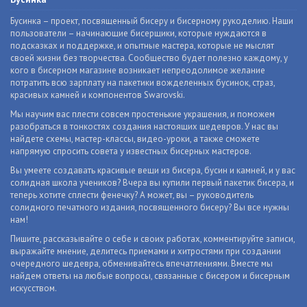
Бусинка – проект, посвященный бисеру и бисерному рукоделию. Наши
пользователи – начинающие бисерщики, которые нуждаются в
подсказках и поддержке, и опытные мастера, которые не мыслят
своей жизни без творчества. Сообщество будет полезно каждому, у
кого в бисерном магазине возникает непреодолимое желание
потратить всю зарплату на пакетики вожделенных бусинок, страз,
красивых камней и компонентов Swarovski.
Мы научим вас плести совсем простенькие украшения, и поможем
разобраться в тонкостях создания настоящих шедевров. У нас вы
найдете схемы, мастер-классы, видео-уроки, а также сможете
напрямую спросить совета у известных бисерных мастеров.
Вы умеете создавать красивые вещи из бисера, бусин и камней, и у вас
солидная школа учеников? Вчера вы купили первый пакетик бисера, и
теперь хотите сплести фенечку? А может, вы – руководитель
солидного печатного издания, посвященного бисеру? Вы все нужны
нам!
Пишите, рассказывайте о себе и своих работах, комментируйте записи,
выражайте мнение, делитесь приемами и хитростями при создании
очередного шедевра, обменивайтесь впечатлениями. Вместе мы
найдем ответы на любые вопросы, связанные с бисером и бисерным
искусством.