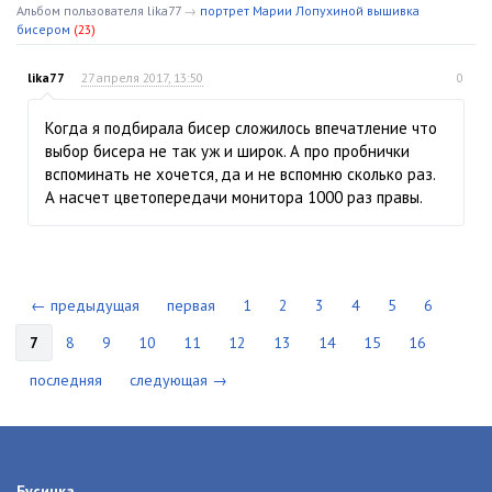
Альбом пользователя lika77
→
портрет Марии Лопухиной вышивка
бисером
(23)
lika77
27 апреля 2017, 13:50
0
Когда я подбирала бисер сложилось впечатление что
выбор бисера не так уж и широк. А про пробнички
вспоминать не хочется, да и не вспомню сколько раз.
А насчет цветопередачи монитора 1000 раз правы.
← предыдущая
первая
1
2
3
4
5
6
7
8
9
10
11
12
13
14
15
16
последняя
следующая →
Бусинка