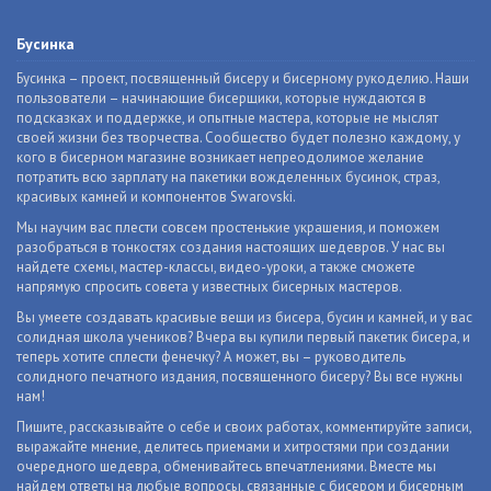
Бусинка
Бусинка – проект, посвященный бисеру и бисерному рукоделию. Наши
пользователи – начинающие бисерщики, которые нуждаются в
подсказках и поддержке, и опытные мастера, которые не мыслят
своей жизни без творчества. Сообщество будет полезно каждому, у
кого в бисерном магазине возникает непреодолимое желание
потратить всю зарплату на пакетики вожделенных бусинок, страз,
красивых камней и компонентов Swarovski.
Мы научим вас плести совсем простенькие украшения, и поможем
разобраться в тонкостях создания настоящих шедевров. У нас вы
найдете схемы, мастер-классы, видео-уроки, а также сможете
напрямую спросить совета у известных бисерных мастеров.
Вы умеете создавать красивые вещи из бисера, бусин и камней, и у вас
солидная школа учеников? Вчера вы купили первый пакетик бисера, и
теперь хотите сплести фенечку? А может, вы – руководитель
солидного печатного издания, посвященного бисеру? Вы все нужны
нам!
Пишите, рассказывайте о себе и своих работах, комментируйте записи,
выражайте мнение, делитесь приемами и хитростями при создании
очередного шедевра, обменивайтесь впечатлениями. Вместе мы
найдем ответы на любые вопросы, связанные с бисером и бисерным