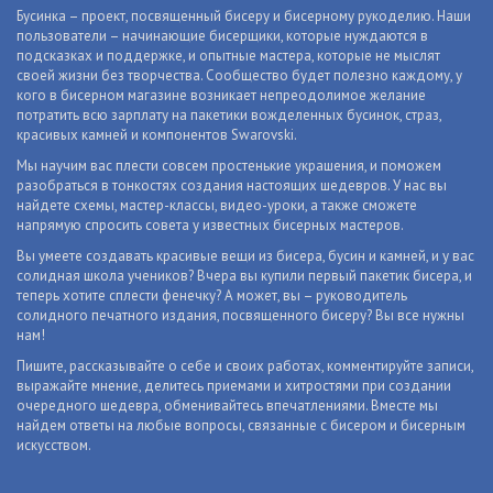
Бусинка – проект, посвященный бисеру и бисерному рукоделию. Наши
пользователи – начинающие бисерщики, которые нуждаются в
подсказках и поддержке, и опытные мастера, которые не мыслят
своей жизни без творчества. Сообщество будет полезно каждому, у
кого в бисерном магазине возникает непреодолимое желание
потратить всю зарплату на пакетики вожделенных бусинок, страз,
красивых камней и компонентов Swarovski.
Мы научим вас плести совсем простенькие украшения, и поможем
разобраться в тонкостях создания настоящих шедевров. У нас вы
найдете схемы, мастер-классы, видео-уроки, а также сможете
напрямую спросить совета у известных бисерных мастеров.
Вы умеете создавать красивые вещи из бисера, бусин и камней, и у вас
солидная школа учеников? Вчера вы купили первый пакетик бисера, и
теперь хотите сплести фенечку? А может, вы – руководитель
солидного печатного издания, посвященного бисеру? Вы все нужны
нам!
Пишите, рассказывайте о себе и своих работах, комментируйте записи,
выражайте мнение, делитесь приемами и хитростями при создании
очередного шедевра, обменивайтесь впечатлениями. Вместе мы
найдем ответы на любые вопросы, связанные с бисером и бисерным
искусством.