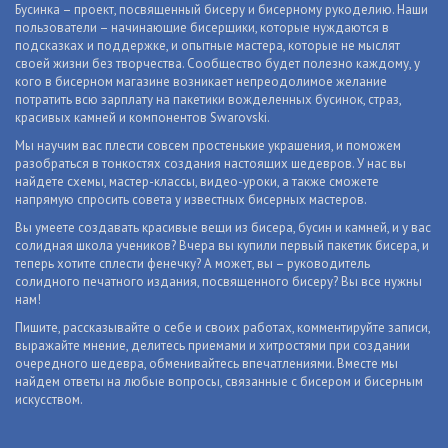
Бусинка – проект, посвященный бисеру и бисерному рукоделию. Наши
пользователи – начинающие бисерщики, которые нуждаются в
подсказках и поддержке, и опытные мастера, которые не мыслят
своей жизни без творчества. Сообщество будет полезно каждому, у
кого в бисерном магазине возникает непреодолимое желание
потратить всю зарплату на пакетики вожделенных бусинок, страз,
красивых камней и компонентов Swarovski.
Мы научим вас плести совсем простенькие украшения, и поможем
разобраться в тонкостях создания настоящих шедевров. У нас вы
найдете схемы, мастер-классы, видео-уроки, а также сможете
напрямую спросить совета у известных бисерных мастеров.
Вы умеете создавать красивые вещи из бисера, бусин и камней, и у вас
солидная школа учеников? Вчера вы купили первый пакетик бисера, и
теперь хотите сплести фенечку? А может, вы – руководитель
солидного печатного издания, посвященного бисеру? Вы все нужны
нам!
Пишите, рассказывайте о себе и своих работах, комментируйте записи,
выражайте мнение, делитесь приемами и хитростями при создании
очередного шедевра, обменивайтесь впечатлениями. Вместе мы
найдем ответы на любые вопросы, связанные с бисером и бисерным
искусством.