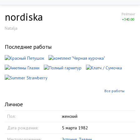
nordiska
Рейтинг
+340.00
Natalja
Последние работы
Все работы
Личное
Пол:
женский
Дата рождения:
5 марта 1982
Местоположение:
Эстония
,
Таллин