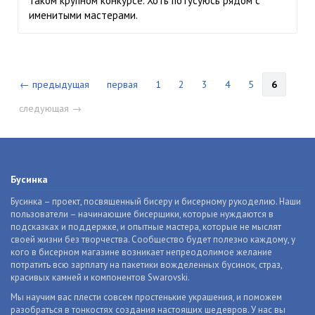
таком крупном конкурсе. Хоть потусуюсь рядом с
именитыми мастерами.
← предыдущая
первая
1
2
3
4
5
6
следующая →
Бусинка
Бусинка – проект, посвященный бисеру и бисерному рукоделию. Наши
пользователи – начинающие бисерщики, которые нуждаются в
подсказках и поддержке, и опытные мастера, которые не мыслят
своей жизни без творчества. Сообщество будет полезно каждому, у
кого в бисерном магазине возникает непреодолимое желание
потратить всю зарплату на пакетики вожделенных бусинок, страз,
красивых камней и компонентов Swarovski.
Мы научим вас плести совсем простенькие украшения, и поможем
разобраться в тонкостях создания настоящих шедевров. У нас вы