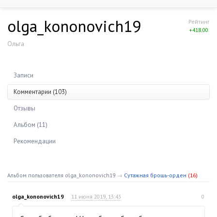
olga_kononovich19
Рейтинг
+418.00
Ольга
Записи
Комментарии (103)
Отзывы
Альбом (11)
Рекомендации
Альбом пользователя olga_kononovich19
→
Сутажная брошь-орден
(16)
olga_kononovich19
11 июня 2019, 13:43
0