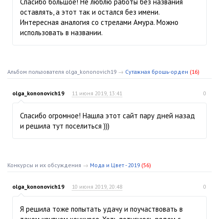
Спасибо большое! Не люблю работы без названия
оставлять, а этот так и остался без имени.
Интересная аналогия со стрелами Амура. Можно
использовать в названии.
Альбом пользователя olga_kononovich19
→
Сутажная брошь-орден
(16)
olga_kononovich19
11 июня 2019, 13:41
0
Спасибо огромное! Нашла этот сайт пару дней назад
и решила тут поселиться )))
Конкурсы и их обсуждения
→
Мода и Цвет - 2019
(56)
olga_kononovich19
10 июня 2019, 20:48
0
Я решила тоже попытать удачу и поучаствовать в