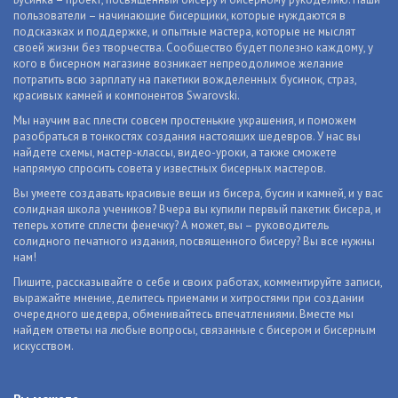
пользователи – начинающие бисерщики, которые нуждаются в
подсказках и поддержке, и опытные мастера, которые не мыслят
своей жизни без творчества. Сообщество будет полезно каждому, у
кого в бисерном магазине возникает непреодолимое желание
потратить всю зарплату на пакетики вожделенных бусинок, страз,
красивых камней и компонентов Swarovski.
Мы научим вас плести совсем простенькие украшения, и поможем
разобраться в тонкостях создания настоящих шедевров. У нас вы
найдете схемы, мастер-классы, видео-уроки, а также сможете
напрямую спросить совета у известных бисерных мастеров.
Вы умеете создавать красивые вещи из бисера, бусин и камней, и у вас
солидная школа учеников? Вчера вы купили первый пакетик бисера, и
теперь хотите сплести фенечку? А может, вы – руководитель
солидного печатного издания, посвященного бисеру? Вы все нужны
нам!
Пишите, рассказывайте о себе и своих работах, комментируйте записи,
выражайте мнение, делитесь приемами и хитростями при создании
очередного шедевра, обменивайтесь впечатлениями. Вместе мы
найдем ответы на любые вопросы, связанные с бисером и бисерным
искусством.