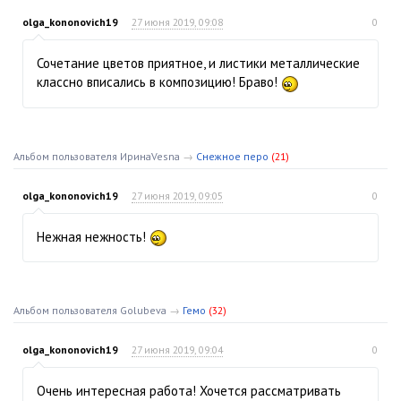
olga_kononovich19
27 июня 2019, 09:08
0
Сочетание цветов приятное, и листики металлические
классно вписались в композицию! Браво!
Альбом пользователя ИринаVesna
→
Снежное перо
(21)
olga_kononovich19
27 июня 2019, 09:05
0
Нежная нежность!
Альбом пользователя Golubeva
→
Гемо
(32)
olga_kononovich19
27 июня 2019, 09:04
0
Очень интересная работа! Хочется рассматривать