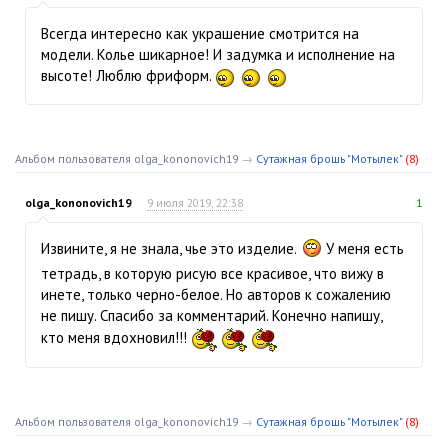
Всегда интересно как украшение смотрится на
модели. Колье шикарное! И задумка и исполнение на
высоте! Люблю фриформ.
Альбом пользователя olga_kononovich19
→
Сутажная брошь "Мотылек"
(8)
olga_kononovich19
9 июля 2019, 22:38
1
Извините, я не знала, чье это изделие.
У меня есть
тетрадь, в которую рисую все красивое, что вижу в
инете, только черно-белое. Но авторов к сожалению
не пишу. Спасибо за комментарий. Конечно напишу,
кто меня вдохновил!!!
Альбом пользователя olga_kononovich19
→
Сутажная брошь "Мотылек"
(8)