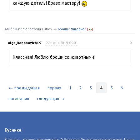
каждую деталь! Браво мастеру!
Альбом пользователя Lubov
→
Брошь " Ящерка "
(33)
olga_kononovich19
27 июня 2019, 09:01
0
Классная! Люблю броши со животными!
← предыдущая
первая
1
2
3
4
5
6
последняя
следующая →
Бусинка
Бусинка – проект, посвященный бисеру и бисерному рукоделию. Наши