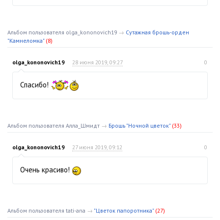
Альбом пользователя olga_kononovich19
→
Сутажная брошь-орден
"Камнеломка"
(8)
olga_kononovich19
28 июня 2019, 09:27
0
Спасибо!
Альбом пользователя Алла_Шмидт
→
Брошь "Ночной цветок"
(33)
olga_kononovich19
27 июня 2019, 09:12
0
Очень красиво!
Альбом пользователя tati-ana
→
"Цветок папоротника"
(27)