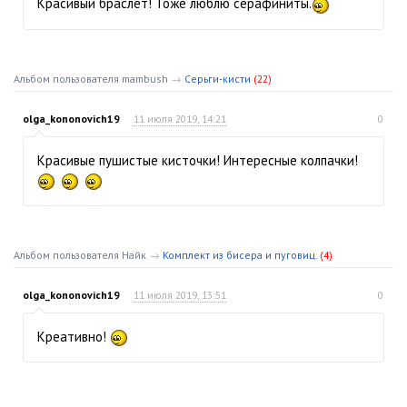
Красивый браслет! Тоже люблю серафиниты.
Альбом пользователя mambush
→
Серьги-кисти
(22)
olga_kononovich19
11 июля 2019, 14:21
0
Красивые пушистые кисточки! Интересные колпачки!
Альбом пользователя Найк
→
Комплект из бисера и пуговиц.
(4)
olga_kononovich19
11 июля 2019, 13:51
0
Креативно!