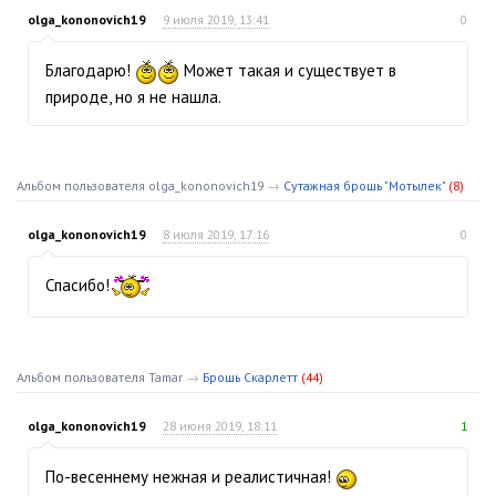
olga_kononovich19
9 июля 2019, 13:41
0
Благодарю!
Может такая и существует в
природе, но я не нашла.
Альбом пользователя olga_kononovich19
→
Сутажная брошь "Мотылек"
(8)
olga_kononovich19
8 июля 2019, 17:16
0
Спасибо!
Альбом пользователя Tamar
→
Брошь Скарлетт
(44)
olga_kononovich19
28 июня 2019, 18:11
1
По-весеннему нежная и реалистичная!