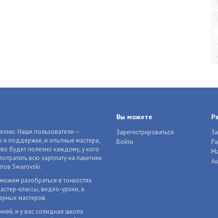
Вы можете
Р
делию. Наши пользователи –
Зарегистрироваться
За
 и поддержке, и опытные мастера,
Войти
Р
во будет полезно каждому, у кого
Ма
отратить всю зарплату на пакетики
Ак
тов Swarovski.
оможем разобраться в тонкостях
астер-классы, видео-уроки, а
ерных мастеров.
мней, и у вас солидная школа