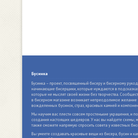
Бусинка
Бусинка – проект, посвященный бисеру и бисерному руко
начинающие бисерщики, которые нуждаются в подсказках
которые не мыслят своей жизни без творчества. Сообщест
в бисерном магазине возникает непреодолимое желание п
вожделенных бусинок, страз, красивых камней и компонен
Мы научим вас плести совсем простенькие украшения, и п
создания настоящих шедевров. У нас вы найдете схемы, м
также сможете напрямую спросить совета у известных бис
Вы умеете создавать красивые вещи из бисера, бусин и ка