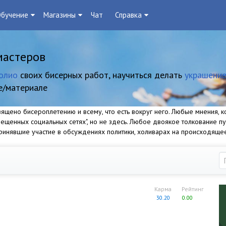
бучение
Магазины
Чат
Справка
мастеров
олио
своих бисерных работ, научиться делать
украшение
е/материале
щено бисероплетению и всему, что есть вокруг него. Любые мнения, ко
прещенных социальных сетях", но не здесь. Любое двоякое толкование п
 принявшие участие в обсуждениях политики, холиварах на происходяще
Карма
Рейтинг
30.20
0.00