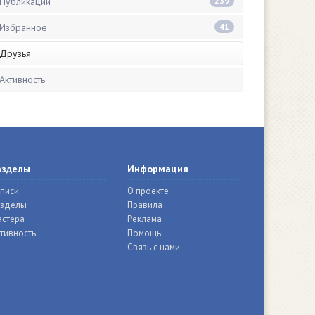
Публикации
239
Избранное
41
Друзья
Активность
азделы
Информация
писи
О проекте
азделы
Правила
стера
Реклама
тивность
Помощь
Связь с нами