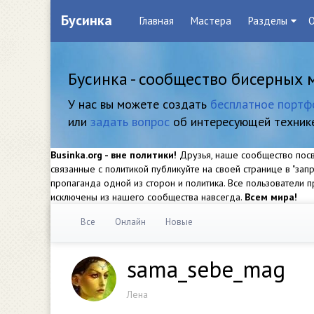
Бусинка
Главная
Мастера
Разделы
О
Бусинка - сообщество бисерных 
У нас вы можете создать
бесплатное портф
или
задать вопрос
об интересующей техник
Businka.org - вне политики!
Друзья, наше сообщество посвя
связанные с политикой публикуйте на своей странице в "за
пропаганда одной из сторон и политика. Все пользователи
исключены из нашего сообщества навсегда.
Всем мира!
Все
Онлайн
Новые
sama_sebe_mag
Лена