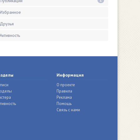
Публикации
1
Избранное
Друзья
Активность
азделы
Информация
писи
О проекте
азделы
Правила
стера
Реклама
тивность
Помощь
Связь с нами