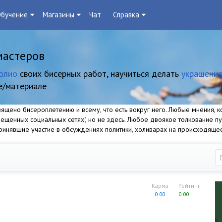
бучение
Магазины
Чат
Справка
мастеров
олио
своих бисерных работ, научиться делать
украшение
е/материале
щено бисероплетению и всему, что есть вокруг него. Любые мнения, ко
прещенных социальных сетях", но не здесь. Любое двоякое толкование п
 принявшие участие в обсуждениях политики, холиварах на происходяще
Карма
Рейтинг
0.00
0.00