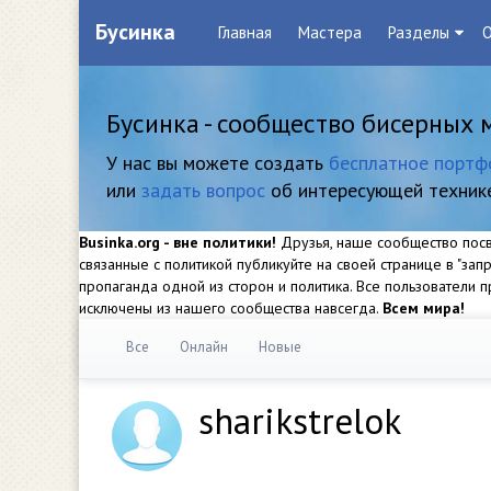
Бусинка
Главная
Мастера
Разделы
О
Бусинка - сообщество бисерных 
У нас вы можете создать
бесплатное портф
или
задать вопрос
об интересующей техник
Businka.org - вне политики!
Друзья, наше сообщество посвя
связанные с политикой публикуйте на своей странице в "за
пропаганда одной из сторон и политика. Все пользователи
исключены из нашего сообщества навсегда.
Всем мира!
Все
Онлайн
Новые
sharikstrelok