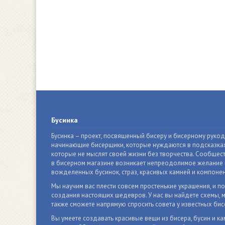
Бусинка
Бусинка – проект, посвященный бисеру и бисерному руко
начинающие бисерщики, которые нуждаются в подсказках
которые не мыслят своей жизни без творчества. Сообщест
в бисерном магазине возникает непреодолимое желание п
вожделенных бусинок, страз, красивых камней и компонен
Мы научим вас плести совсем простенькие украшения, и п
создания настоящих шедевров. У нас вы найдете схемы, м
также сможете напрямую спросить совета у известных бис
Вы умеете создавать красивые вещи из бисера, бусин и ка