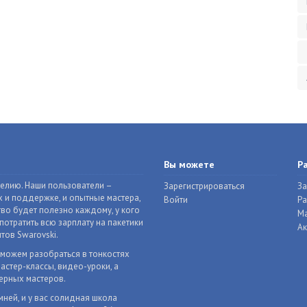
Вы можете
Р
делию. Наши пользователи –
Зарегистрироваться
За
 и поддержке, и опытные мастера,
Войти
Р
во будет полезно каждому, у кого
Ма
отратить всю зарплату на пакетики
Ак
тов Swarovski.
оможем разобраться в тонкостях
астер-классы, видео-уроки, а
ерных мастеров.
мней, и у вас солидная школа