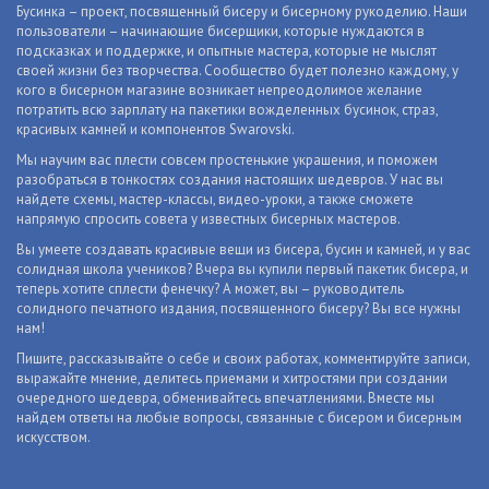
Бусинка – проект, посвященный бисеру и бисерному рукоделию. Наши
пользователи – начинающие бисерщики, которые нуждаются в
подсказках и поддержке, и опытные мастера, которые не мыслят
своей жизни без творчества. Сообщество будет полезно каждому, у
кого в бисерном магазине возникает непреодолимое желание
потратить всю зарплату на пакетики вожделенных бусинок, страз,
красивых камней и компонентов Swarovski.
Мы научим вас плести совсем простенькие украшения, и поможем
разобраться в тонкостях создания настоящих шедевров. У нас вы
найдете схемы, мастер-классы, видео-уроки, а также сможете
напрямую спросить совета у известных бисерных мастеров.
Вы умеете создавать красивые вещи из бисера, бусин и камней, и у вас
солидная школа учеников? Вчера вы купили первый пакетик бисера, и
теперь хотите сплести фенечку? А может, вы – руководитель
солидного печатного издания, посвященного бисеру? Вы все нужны
нам!
Пишите, рассказывайте о себе и своих работах, комментируйте записи,
выражайте мнение, делитесь приемами и хитростями при создании
очередного шедевра, обменивайтесь впечатлениями. Вместе мы
найдем ответы на любые вопросы, связанные с бисером и бисерным
искусством.