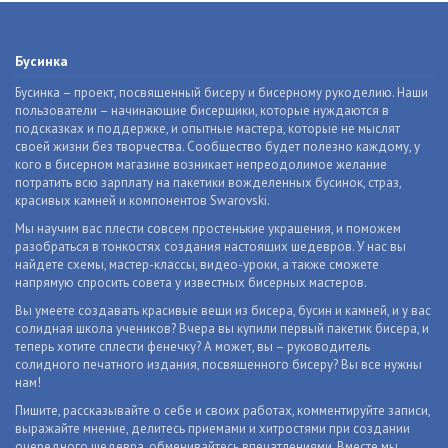
Бусинка
Бусинка – проект, посвященный бисеру и бисерному рукоделию. Наши
пользователи – начинающие бисерщики, которые нуждаются в
подсказках и поддержке, и опытные мастера, которые не мыслят
своей жизни без творчества. Сообщество будет полезно каждому, у
кого в бисерном магазине возникает непреодолимое желание
потратить всю зарплату на пакетики вожделенных бусинок, страз,
красивых камней и компонентов Swarovski.
Мы научим вас плести совсем простенькие украшения, и поможем
разобраться в тонкостях создания настоящих шедевров. У нас вы
найдете схемы, мастер-классы, видео-уроки, а также сможете
напрямую спросить совета у известных бисерных мастеров.
Вы умеете создавать красивые вещи из бисера, бусин и камней, и у вас
солидная школа учеников? Вчера вы купили первый пакетик бисера, и
теперь хотите сплести фенечку? А может, вы – руководитель
солидного печатного издания, посвященного бисеру? Вы все нужны
нам!
Пишите, рассказывайте о себе и своих работах, комментируйте записи,
выражайте мнение, делитесь приемами и хитростями при создании
очередного шедевра, обменивайтесь впечатлениями. Вместе мы