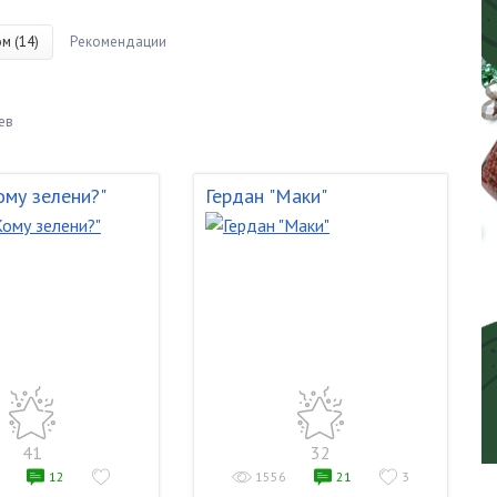
м (14)
Рекомендации
ев
ому зелени?"
Гердан "Маки"
41
32
12
1556
21
3