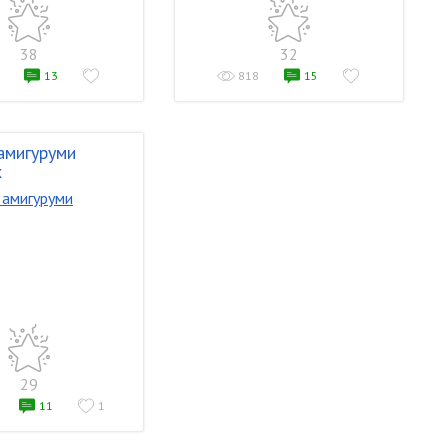
38
32
13
818
15
амигуруми
х
29
11
1