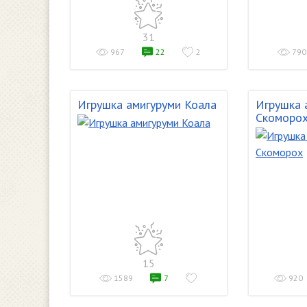
31
967
22
2
790
Игрушка амигуруми Коала
Игрушка 
Скоморо
15
1589
7
920