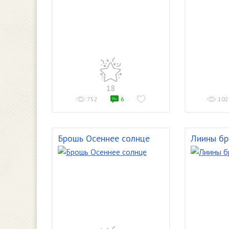
18
752
6
102
Брошь Осеннее солнце
Лиины бр