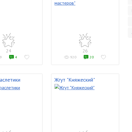
24
26
9
4
920
20
аслетики
Жгут "Княжеский"