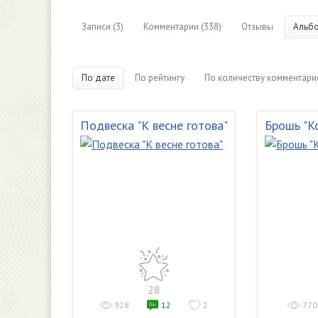
Записи (3)
Комментарии (338)
Отзывы
Альбо
По дате
По рейтингу
По количеству комментари
Подвеска "К весне готова"
Брошь "К
28
928
12
2
770