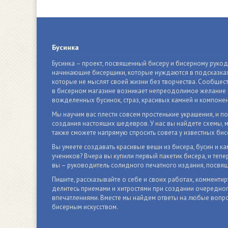
Бусинка
Бусинка – проект, посвященный бисеру и бисерному руко
начинающие бисерщики, которые нуждаются в подсказках
которые не мыслят своей жизни без творчества. Сообщест
в бисерном магазине возникает непреодолимое желание п
вожделенных бусинок, страз, красивых камней и компонен
Мы научим вас плести совсем простенькие украшения, и п
создания настоящих шедевров. У нас вы найдете схемы, м
также сможете напрямую спросить совета у известных бис
Вы умеете создавать красивые вещи из бисера, бусин и ка
учеников? Вчера вы купили первый пакетик бисера, и тепер
вы – руководитель солидного печатного издания, посвящ
Пишите, рассказывайте о себе и своих работах, комментир
делитесь приемами и хитростями при создании очередно
впечатлениями. Вместе мы найдем ответы на любые вопро
бисерным искусством.