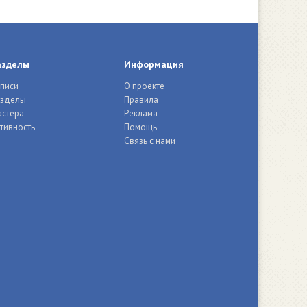
азделы
Информация
писи
О проекте
азделы
Правила
стера
Реклама
тивность
Помощь
Связь с нами