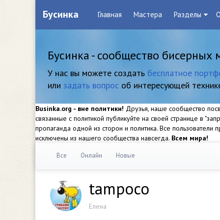
Бусинка
Главная
Мастера
Разделы
О
Бусинка - сообщество бисерных 
У нас вы можете создать
бесплатное портф
или
задать вопрос
об интересующей техник
Businka.org - вне политики!
Друзья, наше сообщество посвя
связанные с политикой публикуйте на своей странице в "за
пропаганда одной из сторон и политика. Все пользователи
исключены из нашего сообщества навсегда.
Всем мира!
Все
Онлайн
Новые
tampoco
Елена