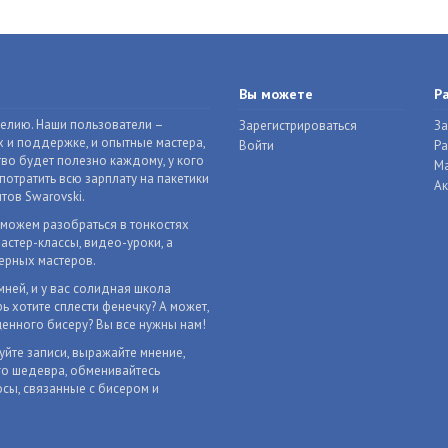
Вы можете
Р
делию. Наши пользователи –
Зарегистрироваться
За
 и поддержке, и опытные мастера,
Войти
Р
во будет полезно каждому, у кого
Ма
отратить всю зарплату на пакетики
Ак
тов Swarovski.
оможем разобраться в тонкостях
астер-классы, видео-уроки, а
ерных мастеров.
мней, и у вас солидная школа
ь хотите сплести фенечку? А может,
енного бисеру? Вы все нужны нам!
уйте записи, выражайте мнение,
го шедевра, обменивайтесь
сы, связанные с бисером и