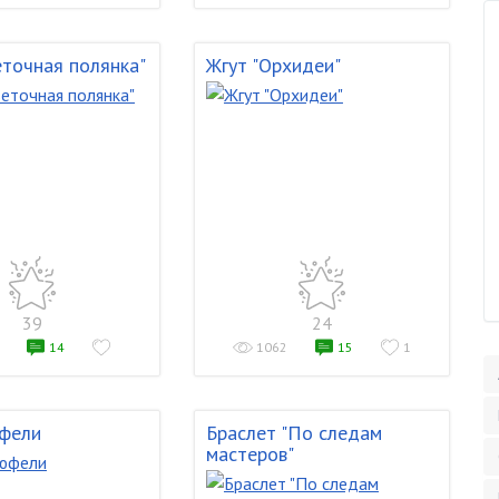
еточная полянка"
Жгут "Орхидеи"
39
24
14
1062
15
1
фели
Браслет "По следам
мастеров"