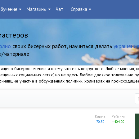
бучение
Магазины
Чат
Справка
мастеров
олио
своих бисерных работ, научиться делать
украшение
е/материале
щено бисероплетению и всему, что есть вокруг него. Любые мнения, ко
прещенных социальных сетях", но не здесь. Любое двоякое толкование п
 принявшие участие в обсуждениях политики, холиварах на происходяще
Карма
Рейтинг
70.30
+404.00