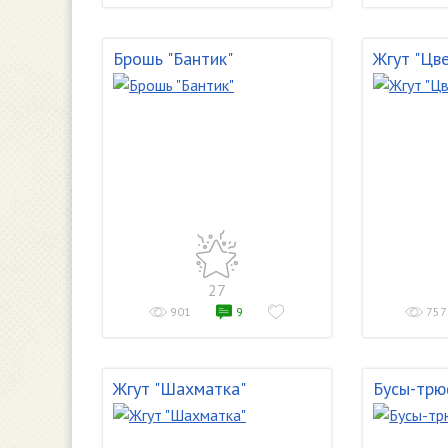
Брошь "Бантик"
Жгут "Цв
27
901
9
757
Жгут "Шахматка"
Бусы-трю