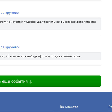
ное кружево
дочку и смотрится чудесно. Да, тяжёлелькое, высота каждого лепестка
ное кружево
нет, но если на ком нибудь сфоткаю тогда выставлю сюда.
ь ещё события ↓
Вы можете
Р