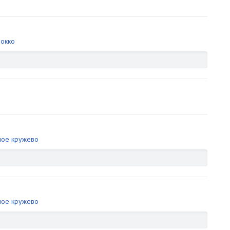
рокко
ное кружево
ное кружево