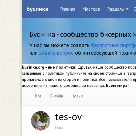
Бусинка
Главная
Мастера
Разделы
О
Бусинка - сообщество бисерных 
У нас вы можете создать
бесплатное портф
или
задать вопрос
об интересующей техник
Businka.org - вне политики!
Друзья, наше сообщество посвя
связанные с политикой публикуйте на своей странице в "за
пропаганда одной из сторон и политика. Все пользователи
исключены из нашего сообщества навсегда.
Всем мира!
Все
Онлайн
Новые
tes-ov
Ольга