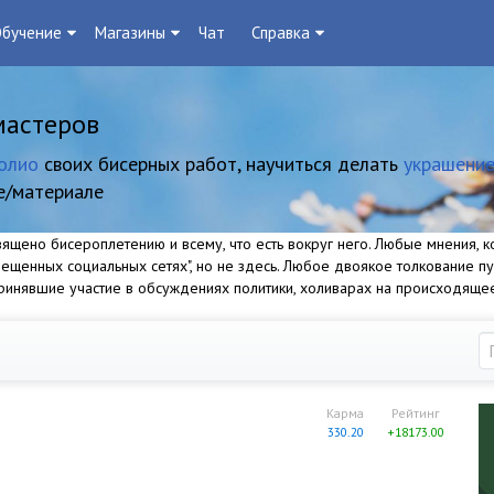
бучение
Магазины
Чат
Справка
мастеров
олио
своих бисерных работ, научиться делать
украшение
е/материале
щено бисероплетению и всему, что есть вокруг него. Любые мнения, ко
прещенных социальных сетях", но не здесь. Любое двоякое толкование п
 принявшие участие в обсуждениях политики, холиварах на происходяще
Карма
Рейтинг
330.20
+18173.00