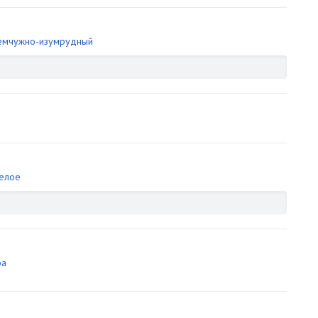
емчужно-изумрудный
елое
ра