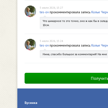
5 июля 2026, 15:27
tes-ov
прокомментировала запись
Колье Чер
Что шикарное то это точно, оно ж как бы в скла
10см.
5 июля 2026, 15:24
tes-ov
прокомментировала запись
Колье Чер
Нина, спасибо большое за комментарий! На мне 
Получит
Бусинка