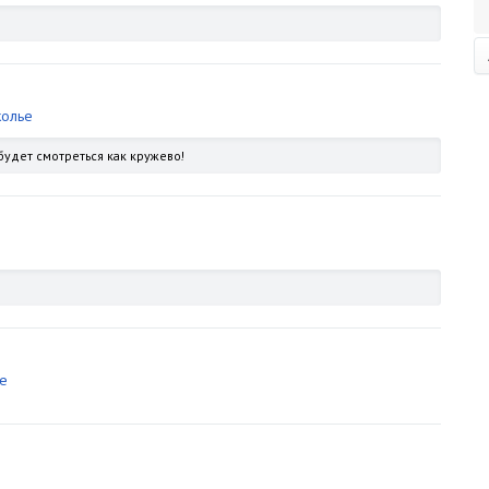
колье
будет смотреться как кружево!
е