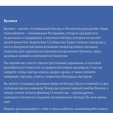
Бусинка
Бусинка – проект, посвященный бисеру и бисерному рукоделию. Наши
пользователи – начинающие бисерщики, которые нуждаются в
подсказках и поддержке, и опытные мастера, которые не мыслят
своей жизни без творчества. Сообщество будет полезно каждому, у
кого в бисерном магазине возникает непреодолимое желание
потратить всю зарплату на пакетики вожделенных бусинок, страз,
красивых камней и компонентов Swarovski.
Мы научим вас плести совсем простенькие украшения, и поможем
разобраться в тонкостях создания настоящих шедевров. У нас вы
найдете схемы, мастер-классы, видео-уроки, а также сможете
напрямую спросить совета у известных бисерных мастеров.
Вы умеете создавать красивые вещи из бисера, бусин и камней, и у вас
солидная школа учеников? Вчера вы купили первый пакетик бисера, и
теперь хотите сплести фенечку? А может, вы – руководитель
солидного печатного издания, посвященного бисеру? Вы все нужны
нам!
Пишите, рассказывайте о себе и своих работах, комментируйте записи,