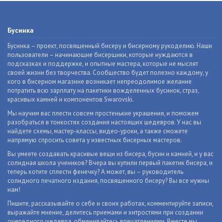
Бусинка
Бусинка – проект, посвященный бисеру и бисерному рукоделию. Наши
пользователи – начинающие бисерщики, которые нуждаются в
подсказках и поддержке, и опытные мастера, которые не мыслят
своей жизни без творчества. Сообщество будет полезно каждому, у
кого в бисерном магазине возникает непреодолимое желание
потратить всю зарплату на пакетики вожделенных бусинок, страз,
красивых камней и компонентов Swarovski.
Мы научим вас плести совсем простенькие украшения, и поможем
разобраться в тонкостях создания настоящих шедевров. У нас вы
найдете схемы, мастер-классы, видео-уроки, а также сможете
напрямую спросить совета у известных бисерных мастеров.
Вы умеете создавать красивые вещи из бисера, бусин и камней, и у вас
солидная школа учеников? Вчера вы купили первый пакетик бисера, и
теперь хотите сплести фенечку? А может, вы – руководитель
солидного печатного издания, посвященного бисеру? Вы все нужны
нам!
Пишите, рассказывайте о себе и своих работах, комментируйте записи,
выражайте мнение, делитесь приемами и хитростями при создании
очередного шедевра, обменивайтесь впечатлениями. Вместе мы