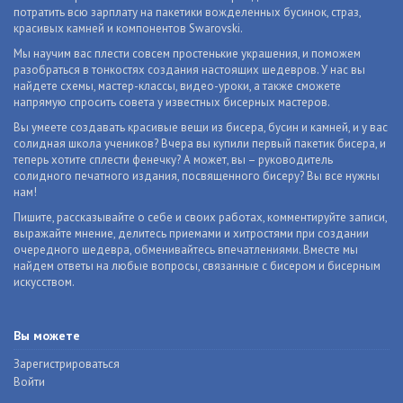
потратить всю зарплату на пакетики вожделенных бусинок, страз,
красивых камней и компонентов Swarovski.
Мы научим вас плести совсем простенькие украшения, и поможем
разобраться в тонкостях создания настоящих шедевров. У нас вы
найдете схемы, мастер-классы, видео-уроки, а также сможете
напрямую спросить совета у известных бисерных мастеров.
Вы умеете создавать красивые вещи из бисера, бусин и камней, и у вас
солидная школа учеников? Вчера вы купили первый пакетик бисера, и
теперь хотите сплести фенечку? А может, вы – руководитель
солидного печатного издания, посвященного бисеру? Вы все нужны
нам!
Пишите, рассказывайте о себе и своих работах, комментируйте записи,
выражайте мнение, делитесь приемами и хитростями при создании
очередного шедевра, обменивайтесь впечатлениями. Вместе мы
найдем ответы на любые вопросы, связанные с бисером и бисерным
искусством.
Вы можете
Зарегистрироваться
Войти