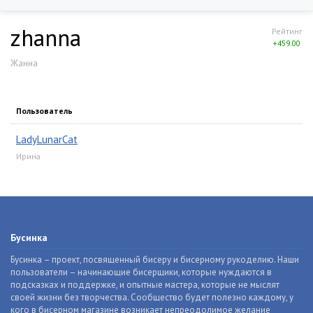
zhanna
Рейтинг
+459.00
Жанна
Пользователь
LadyLunarCat
Ирина
Бусинка
Бусинка – проект, посвященный бисеру и бисерному рукоделию. Наши
пользователи – начинающие бисерщики, которые нуждаются в
подсказках и поддержке, и опытные мастера, которые не мыслят
своей жизни без творчества. Сообщество будет полезно каждому, у
кого в бисерном магазине возникает непреодолимое желание